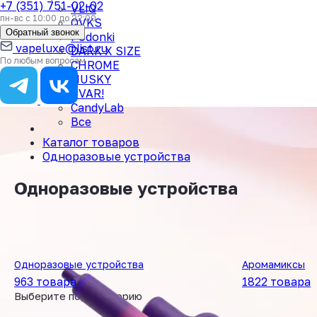
+7 (351) 751-02-02
VLIQ
пн-вс с 10:00 до 22:00
QVKS
Обратный звонок
Podonki
vapeluxe@list.ru
DARK X SIZE
По любым вопросам
CHROME
HUSKY
TVAR!
CandyLab
Все
Каталог товаров
Одноразовые устройства
Одноразовые устройства
Одноразовые устройства
Аромамиксы
963 товара
1822 товара
Выберите подкатегорию