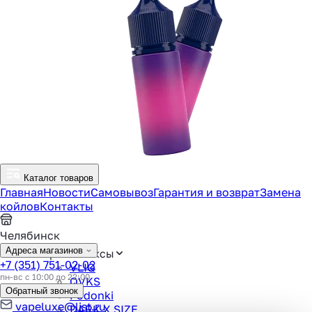
Каталог товаров
Главная
Новости
Самовывоз
Гарантия и возврат
Замена
койлов
Контакты
Челябинск
Адреса магазинов
Аромамиксы
+7 (351) 751-02-02
VLIQ
пн-вс с 10:00 до 22:00
QVKS
Обратный звонок
Podonki
vapeluxe@list.ru
DARK X SIZE