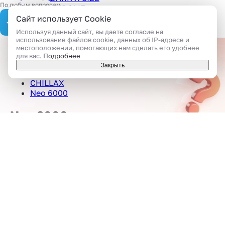
По любым вопросам
CHROME
HUSKY
Сайт использует Cookie
TVAR!
Используя данный сайт, вы даете согласие на
CandyLab
использование файлов cookie, данных об IP-адресе и
Все
местоположении, помогающих нам сделать его удобнее
для вас.
Подробнее
Каталог товаров
Закрыть
Одноразовые устройства
CHILLAX
Neo 6000
Neo 6000
Одноразовые устройства
Аромамиксы
963 товара
1822 товара