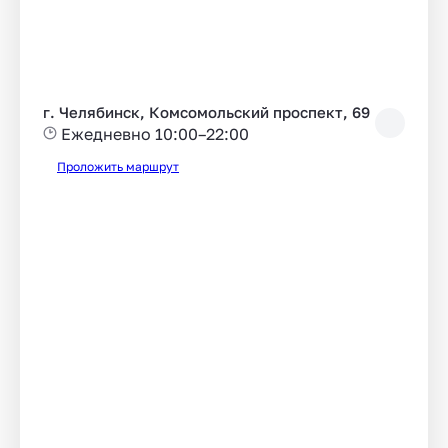
г. Челябинск, Комсомольский проспект, 69
Ежедневно 10:00–22:00
Проложить маршрут