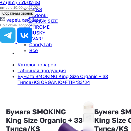
+7 (351) 751-02-02
VLIQ
пн-вс с 10:00 до 22:00
QVKS
Обратный звонок
Podonki
vapeluxe@list.ru
DARK X SIZE
По любым вопросам
CHROME
HUSKY
TVAR!
CandyLab
Все
Каталог товаров
Табачная продукция
Бумага SMOKING King Size Organic + 33
Типса/KS ORGANIC+FTIP*33*24
Бумага SMOKING
Бумага S
King Size Organic + 33
King Size 
Типса/KS
Типса/KS