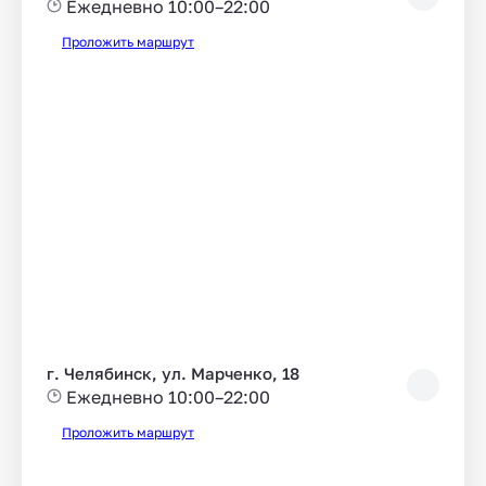
Ежедневно 10:00–22:00
Проложить маршрут
г. Челябинск, ул. Марченко, 18
Ежедневно 10:00–22:00
Проложить маршрут