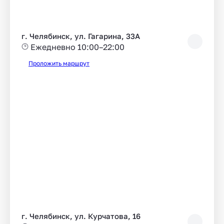
г. Челябинск, ул. Гагарина, 33А
Ежедневно 10:00–22:00
Проложить маршрут
г. Челябинск, ул. Курчатова, 16