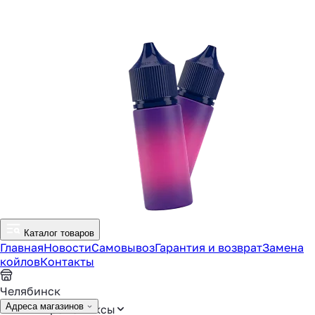
Каталог товаров
Главная
Новости
Самовывоз
Гарантия и возврат
Замена
койлов
Контакты
Челябинск
Адреса магазинов
Аромамиксы