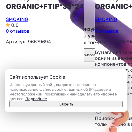
ORGANIC+FTIP*33*24
ORGANIC+
SMOKING
SMOKING
0.0
Авторизуйтесь,
0 отзывов
0 отзывов
чтобы увидеть
Артикул: 96679694
Артикул: 96679
фото товара
Бумага для сам
Авторизоваться
одним из важн
компонентов п
самокруток, т.к
бумаги могут с
Сайт использует Cookie
подчеркнуть ил
Используя данный сайт, вы даете согласие на
ожидания, кото
использование файлов cookie, данных об IP-адресе и
получить от са
местоположении, помогающих нам сделать его удобнее
сигареты.
для вас.
Подробнее
Закрыть
Приобрести то
только лично в