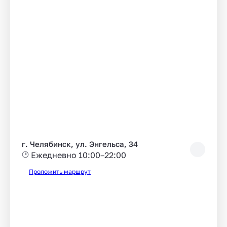
г. Челябинск, ул. Энгельса, 34
Ежедневно 10:00–22:00
Проложить маршрут