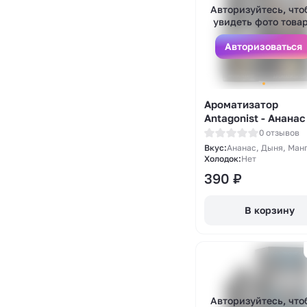
Авторизуйтесь, что
увидеть фото това
Авторизоваться
Ароматизатор
Antagonist - Ананас
дыней и манго 13мл
0 отзывов
Вкус:
Ананас, Дыня, Ман
Холодок:
Нет
390
₽
В корзину
Авторизуйтесь, что