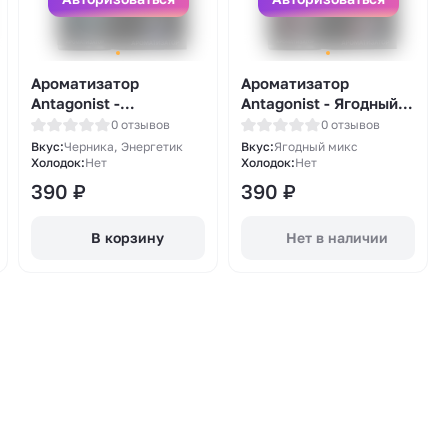
Ароматизатор
Ароматизатор
Antagonist -
Antagonist - Ягодный
Черничный энергетик
микс 13мл
0 отзывов
0 отзывов
13мл
Вкус:
Черника, Энергетик
Вкус:
Ягодный микс
Холодок:
Нет
Холодок:
Нет
390
₽
390
₽
В корзину
Нет в наличии