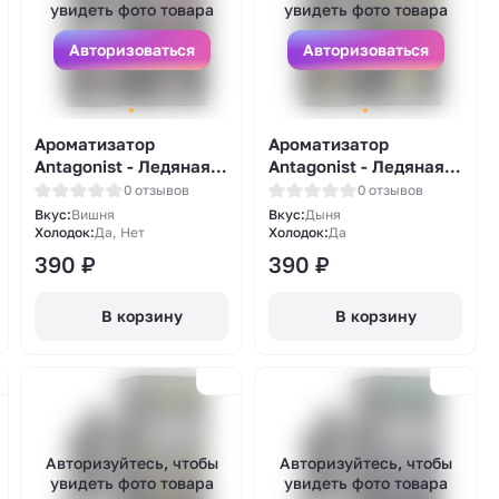
увидеть фото товара
увидеть фото товара
Авторизоваться
Авторизоваться
Ароматизатор
Ароматизатор
Antagonist - Ледяная
Antagonist - Ледяная
вишня 13мл
дыня 13мл
0 отзывов
0 отзывов
Вкус:
Вишня
Вкус:
Дыня
Холодок:
Да, Нет
Холодок:
Да
390
₽
390
₽
В корзину
В корзину
Авторизуйтесь, чтобы
Авторизуйтесь, чтобы
увидеть фото товара
увидеть фото товара