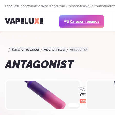
Главная
Новости
Самовывоз
Гарантия и возврат
Замена койлов
Конт
Каталог товаров
Каталог товаров
Аромамиксы
Antagonist
ANTAGONIST
Одноразовые
устройства
963 товара