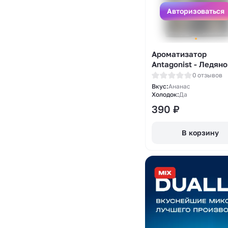
Авторизоваться
Ароматизатор
Antagonist - Ледян
ананас 13мл
0 отзывов
Вкус:
Ананас
Холодок:
Да
390
₽
В корзину