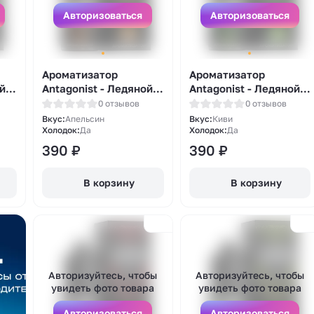
Авторизоваться
Авторизоваться
Ароматизатор
Ароматизатор
ой
Antagonist - Ледяной
Antagonist - Ледяной
апельсин 13мл
киви 13мл
0 отзывов
0 отзывов
Вкус:
Апельсин
Вкус:
Киви
Холодок:
Да
Холодок:
Да
390
₽
390
₽
В корзину
В корзину
Авторизуйтесь, чтобы
Авторизуйтесь, чтобы
увидеть фото товара
увидеть фото товара
Авторизоваться
Авторизоваться