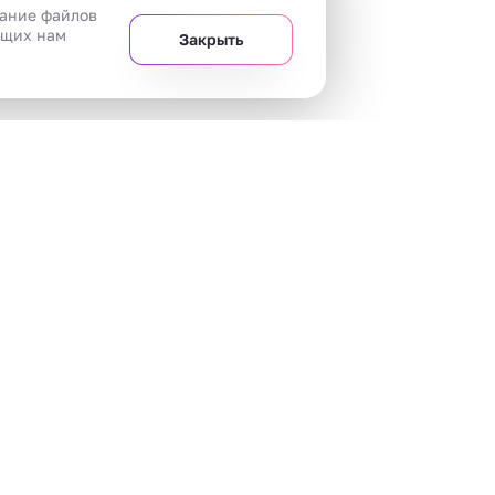
вание файлов
ющих нам
Закрыть
+7 
Челябинск
20 магазинов
Жидкости
Аромамиксы
Комплек
Кофе
VLIQ
Картридж