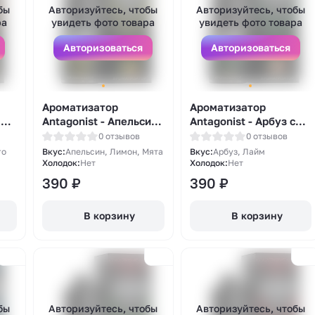
бы
Авторизуйтесь, чтобы
Авторизуйтесь, чтобы
ра
увидеть фото товара
увидеть фото товара
Авторизоваться
Авторизоваться
Ароматизатор
Ароматизатор
 с
Antagonist - Апельсин
Antagonist - Арбуз с
с лимоном и мятой
лаймом 13мл
0 отзывов
0 отзывов
13мл
го
Вкус:
Апельсин, Лимон, Мята
Вкус:
Арбуз, Лайм
Холодок:
Нет
Холодок:
Нет
390
₽
390
₽
В корзину
В корзину
бы
Авторизуйтесь, чтобы
Авторизуйтесь, чтобы