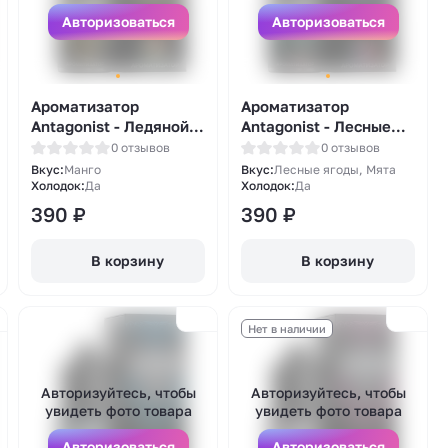
Авторизоваться
Авторизоваться
Ароматизатор
Ароматизатор
Antagonist - Ледяной
Antagonist - Лесные
манго 13мл
ягоды с мятой 13мл
0 отзывов
0 отзывов
Вкус:
Манго
Вкус:
Лесные ягоды, Мята
Холодок:
Да
Холодок:
Да
390
₽
390
₽
В корзину
В корзину
Нет в наличии
Авторизуйтесь, чтобы
Авторизуйтесь, чтобы
увидеть фото товара
увидеть фото товара
Авторизоваться
Авторизоваться