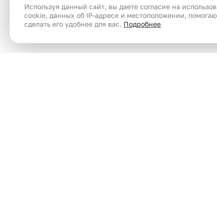
Используя данный сайт, вы даете согласие на использо
cookie, данных об IP-адресе и местоположении, помога
сделать его удобнее для вас.
Подробнее
Сеть магазинов электронного парения
Электронные сигареты (вейпы) в Челябинск |
вейп шоп | vape shop по доступным ценам
VAPELUXE
Одноразовые устройства
Главная
Кола