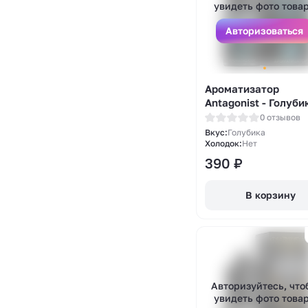
увидеть фото това
Авторизоваться
Ароматизатор
Antagonist - Голуби
13мл
0 отзывов
Вкус:
Голубика
Холодок:
Нет
390
₽
В корзину
Авторизуйтесь, что
увидеть фото това