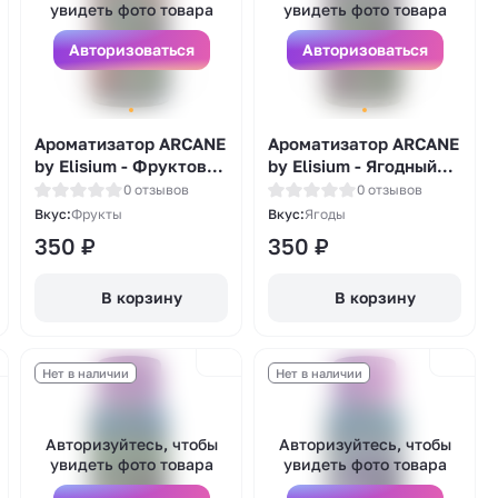
увидеть фото товара
увидеть фото товара
Авторизоваться
Авторизоваться
Ароматизатор ARCANE
Ароматизатор ARCANE
by Elisium - Фруктовая
by Elisium - Ягодный
Оппунция 14мл
микс 14мл
0 отзывов
0 отзывов
Вкус:
Фрукты
Вкус:
Ягоды
350
₽
350
₽
В корзину
В корзину
Нет в наличии
Нет в наличии
Авторизуйтесь, чтобы
Авторизуйтесь, чтобы
увидеть фото товара
увидеть фото товара