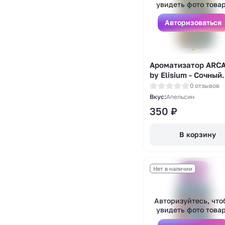
увидеть фото това
Авторизоваться
Ароматизатор ARC
by Elisium - Сочный
Апельсин 14мл
0 отзывов
Вкус:
Апельсин
350
₽
В корзину
Нет в наличии
Авторизуйтесь, что
увидеть фото това