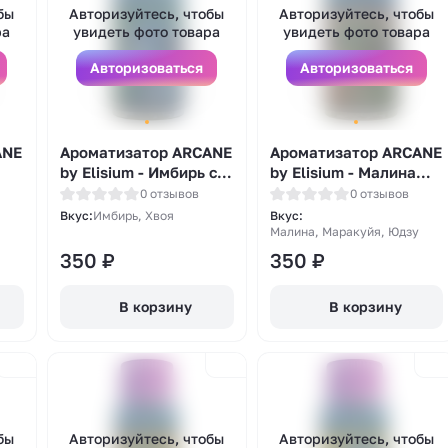
бы
Авторизуйтесь, чтобы
Авторизуйтесь, чтобы
ра
увидеть фото товара
увидеть фото товара
Авторизоваться
Авторизоваться
ANE
Ароматизатор ARCANE
Ароматизатор ARCANE
by Elisium - Имбирь с
by Elisium - Малина
вка
Хвоей 14мл
маракуйя юдзу 14мл
0 отзывов
0 отзывов
Вкус:
Имбирь, Хвоя
Вкус:
Малина, Маракуйя, Юдзу
350
₽
350
₽
В корзину
В корзину
бы
Авторизуйтесь, чтобы
Авторизуйтесь, чтобы