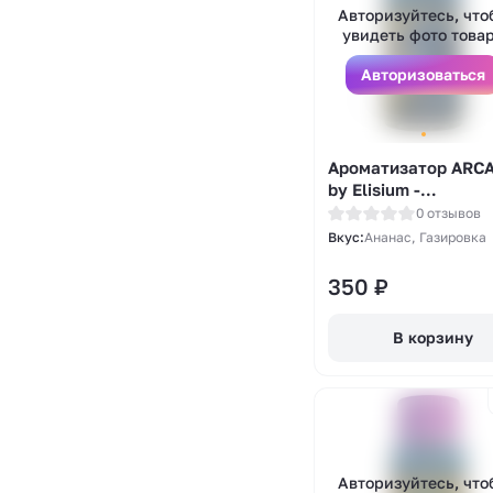
Авторизуйтесь, что
увидеть фото това
Авторизоваться
Ароматизатор ARC
by Elisium -
Ананасовая газиро
0 отзывов
14мл
Вкус:
Ананас, Газировка
350
₽
В корзину
Авторизуйтесь, что