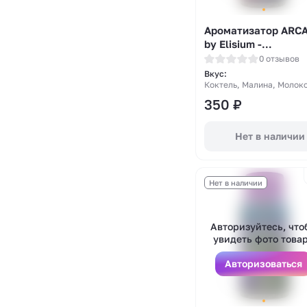
Ароматизатор ARC
by Elisium -
Малиновый молочн
0 отзывов
коктейль 14мл
Вкус:
Коктель, Малина, Молок
350
₽
Нет в наличии
Нет в наличии
Авторизуйтесь, что
увидеть фото това
Авторизоваться