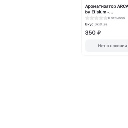
Ароматизатор ARC
by Elisium -
Фиолетовый скитл
0 отзывов
14мл
Вкус:
Skittles
350
₽
Нет в наличии