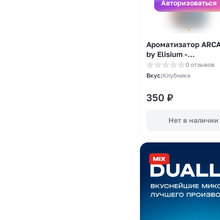
Авторизоваться
Ароматизатор ARC
by Elisium -
Альпийская Клубни
0 отзывов
14мл
Вкус:
Клубника
350
₽
Нет в наличии