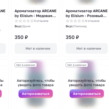
ANE
Ароматизатор ARCANE
Ароматизатор ARCANE
by Elisium - Медовая
by Elisium - Розовый
ый
Дыня 14мл
Лимонад 14мл
0 отзывов
0 отзывов
Вкус:
Дыня
Вкус:
Лимонад
о
350
₽
350
₽
Нет в наличии
Нет в наличии
Нет в наличии
Нет в наличии
бы
Авторизуйтесь, чтобы
Авторизуйтесь, чтобы
ра
увидеть фото товара
увидеть фото товара
Авторизоваться
Авторизоваться