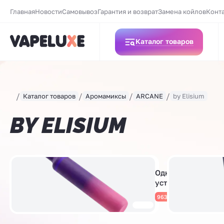
Главная
Новости
Самовывоз
Гарантия и возврат
Замена койлов
Конт
Каталог товаров
Каталог товаров
Аромамиксы
ARCANE
by Elisium
BY ELISIUM
Одноразовые
устройства
963 товара