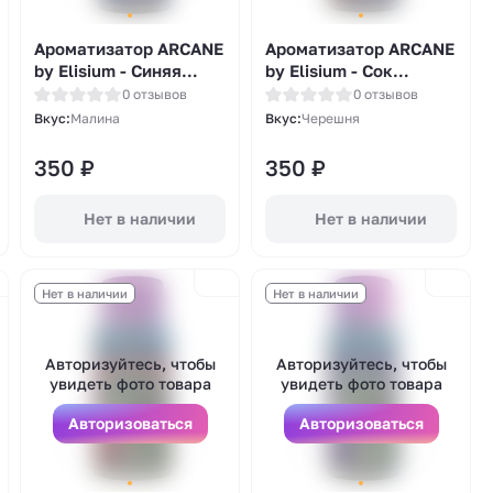
Ароматизатор ARCANE
Ароматизатор ARCANE
by Elisium - Синяя
by Elisium - Сок
Малина 14мл
Черешни 14мл
0 отзывов
0 отзывов
Вкус:
Малина
Вкус:
Черешня
350
₽
350
₽
Нет в наличии
Нет в наличии
Нет в наличии
Нет в наличии
Авторизуйтесь, чтобы
Авторизуйтесь, чтобы
увидеть фото товара
увидеть фото товара
Авторизоваться
Авторизоваться