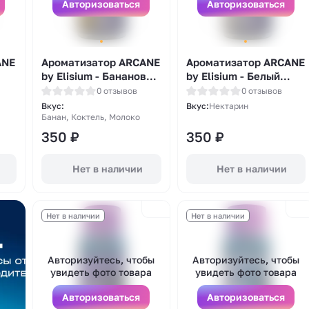
Авторизоваться
Авторизоваться
ANE
Ароматизатор ARCANE
Ароматизатор ARCANE
by Elisium - Банановый
by Elisium - Белый
ка
Молочный Коктейль
Нектарин 14мл
0 отзывов
0 отзывов
14мл
Вкус:
Вкус:
Нектарин
Банан, Коктель, Молоко
350
₽
350
₽
Войти
Зарегистрироваться
Нет в наличии
Нет в наличии
Нет в наличии
Нет в наличии
Авторизуйтесь, чтобы
Авторизуйтесь, чтобы
увидеть фото товара
увидеть фото товара
Авторизоваться
Авторизоваться