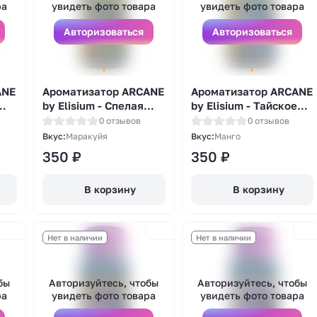
ра
увидеть фото товара
увидеть фото товара
Авторизоваться
Авторизоваться
ANE
Ароматизатор ARCANE
Ароматизатор ARCANE
by Elisium - Спелая
by Elisium - Тайское
Маракуйя 14мл
Манго 14мл
0 отзывов
0 отзывов
Вкус:
Маракуйя
Вкус:
Манго
350
₽
350
₽
В корзину
В корзину
Нет в наличии
Нет в наличии
бы
Авторизуйтесь, чтобы
Авторизуйтесь, чтобы
ра
увидеть фото товара
увидеть фото товара