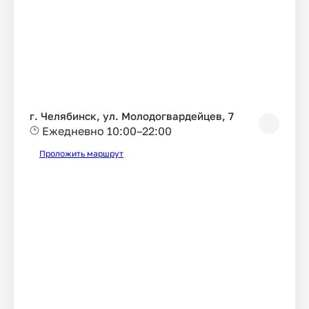
г. Челябинск, ул. Молодогвардейцев, 7
Ежедневно 10:00–22:00
Проложить маршрут