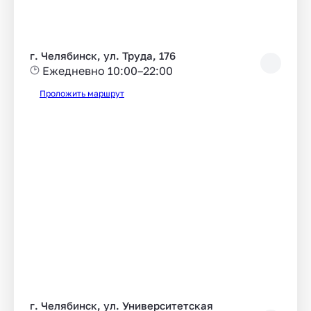
г. Челябинск, ул. Труда, 176
Ежедневно 10:00–22:00
Проложить маршрут
г. Челябинск, ул. Университетская