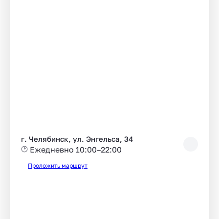
г. Челябинск, ул. Энгельса, 34
Ежедневно 10:00–22:00
Проложить маршрут