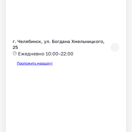
г. Челябинск, ул. Богдана Хмельницкого,
25
Ежедневно 10:00–22:00
Проложить маршрут