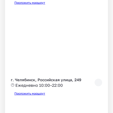
Проложить маршрут
г. Челябинск, Российская улица, 249
Ежедневно 10:00–22:00
Проложить маршрут