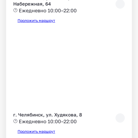
Набережная, 64
Ежедневно 10:00–22:00
Проложить маршрут
г. Челябинск, ул. Худякова, 8
Ежедневно 10:00–22:00
Проложить маршрут