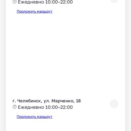
Ежедневно 10:00–22:00
Проложить маршрут
г. Челябинск, ул. Марченко, 18
Ежедневно 10:00–22:00
Проложить маршрут