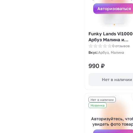
Авторизоваться
Funky Lands Vi1000
Арбуз Малина и
Двойной Лед
0 отзывов
(Watermelon
Вкус:
Арбуз, Малина
Raspberry Duo Ice)
990
₽
Нет в наличии
Нет в наличии
Новинка
Авторизуйтесь, что
увидеть фото това