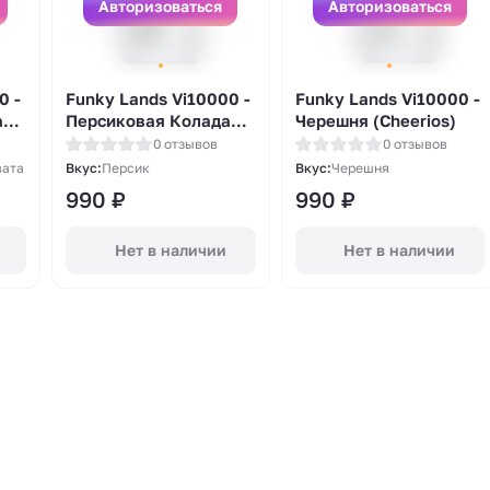
Авторизоваться
Авторизоваться
0 -
Funky Lands Vi10000 -
Funky Lands Vi10000 -
ая
Персиковая Колада
Черешня (Cheerios)
B)
(Peach Colada)
0 отзывов
0 отзывов
вата
Вкус:
Персик
Вкус:
Черешня
990
₽
990
₽
Нет в наличии
Нет в наличии