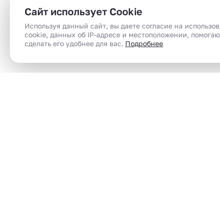
Сайт использует Cookie
Используя данный сайт, вы даете согласие на использо
cookie, данных об IP-адресе и местоположении, помога
сделать его удобнее для вас.
Подробнее
Сеть магазинов электронного парения
Электронные сигареты (вейпы) в Челябинск |
вейп шоп | vape shop по доступным ценам