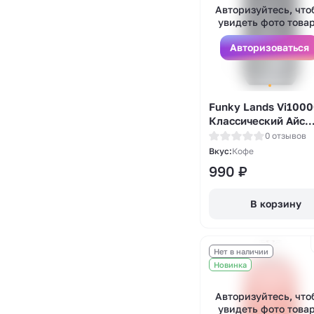
Авторизуйтесь, что
увидеть фото това
Авторизоваться
Funky Lands Vi1000
Классический Айс
Кофе (Classic Ice
0 отзывов
Coffee)
Вкус:
Кофе
990
₽
В корзину
Нет в наличии
Новинка
Авторизуйтесь, что
увидеть фото това