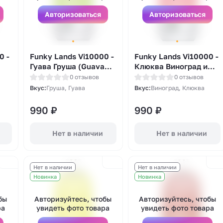
Авторизоваться
Авторизоваться
Войти
0 -
Funky Lands Vi10000 -
Funky Lands Vi10000 -
Зарегистрироваться
Гуава Груша (Guava
Клюква Виноград и
Pear)
Двойной Лед
0 отзывов
0 отзывов
(Cranberry Grape Duo
Вкус:
Груша, Гуава
Вкус:
Виноград, Клюква
Ice)
990
₽
990
₽
Нет в наличии
Нет в наличии
Нет в наличии
Нет в наличии
Новинка
Новинка
бы
Авторизуйтесь, чтобы
Авторизуйтесь, чтобы
ра
увидеть фото товара
увидеть фото товара