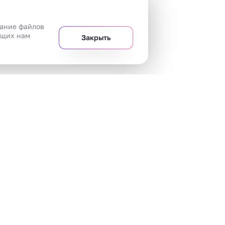
вание файлов
ющих нам
Закрыть
+7 
Челябинск
20 магазинов