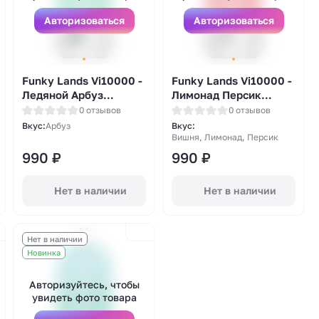
Авторизоваться
Авторизоваться
Funky Lands Vi10000 -
Funky Lands Vi10000 -
Ледяной Арбуз
Лимонад Персик
(Watermelon Ice)
Вишня (Cherry Peach
0 отзывов
0 отзывов
Lemonade)
Вкус:
Арбуз
Вкус:
Вишня, Лимонад, Персик
990
₽
990
₽
Нет в наличии
Нет в наличии
Нет в наличии
Новинка
Авторизуйтесь, чтобы
увидеть фото товара