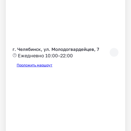
г. Челябинск, ул. Молодогвардейцев, 7
Ежедневно 10:00–22:00
Проложить маршрут