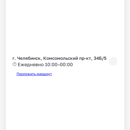
г. Челябинск, Комсомольский пр-кт, 34Б/5
Ежедневно 10:00–00:00
Проложить маршрут