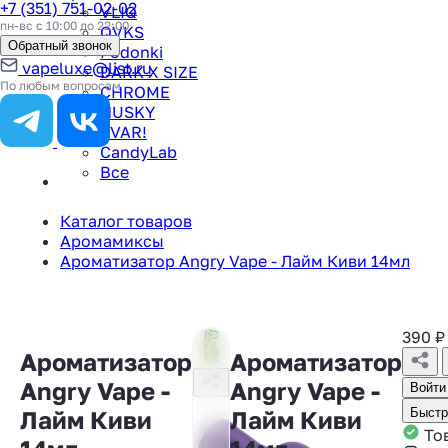
+7 (351) 751-02-02
VLIQ
пн-вс с 10:00 до 22:00
QVKS
Обратный звонок
Podonki
vapeluxe@list.ru
DARK X SIZE
По любым вопросам
CHROME
HUSKY
TVAR!
CandyLab
Все
Каталог товаров
Аромамиксы
Ароматизатор Angry Vape - Лайм Киви 14мл
390
₽
Ароматизатор
Ароматизатор
Angry Vape -
Angry Vape -
Войти
Лайм Киви
Лайм Киви
Быстр
Тов