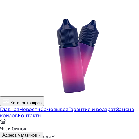
Каталог товаров
Главная
Новости
Самовывоз
Гарантия и возврат
Замена
койлов
Контакты
Челябинск
Адреса магазинов
Аромамиксы