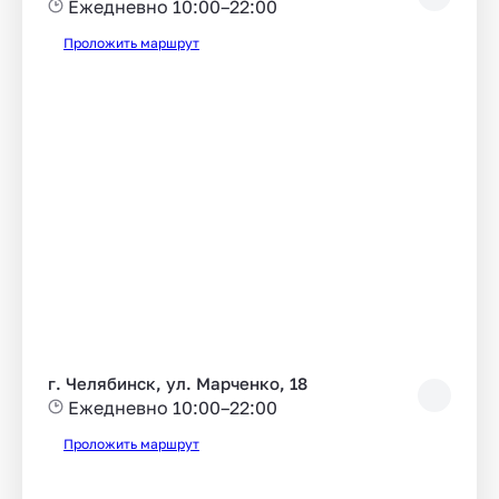
Ежедневно 10:00–22:00
Проложить маршрут
г. Челябинск, ул. Марченко, 18
Ежедневно 10:00–22:00
Проложить маршрут