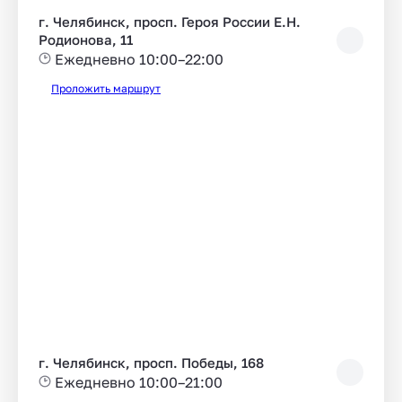
г. Челябинск, просп. Героя России Е.Н.
Родионова, 11
Ежедневно 10:00–22:00
Проложить маршрут
г. Челябинск, просп. Победы, 168
Ежедневно 10:00–21:00