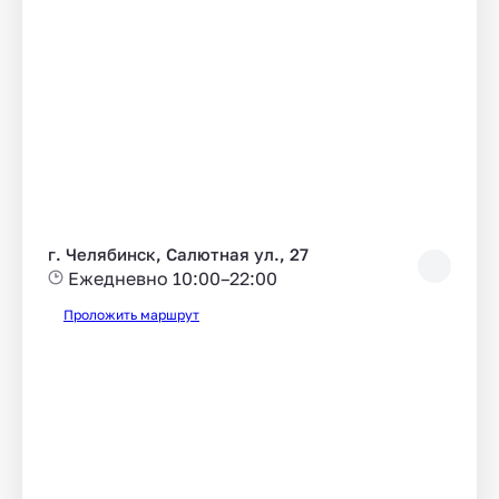
г. Челябинск, Салютная ул., 27
Ежедневно 10:00–22:00
Проложить маршрут