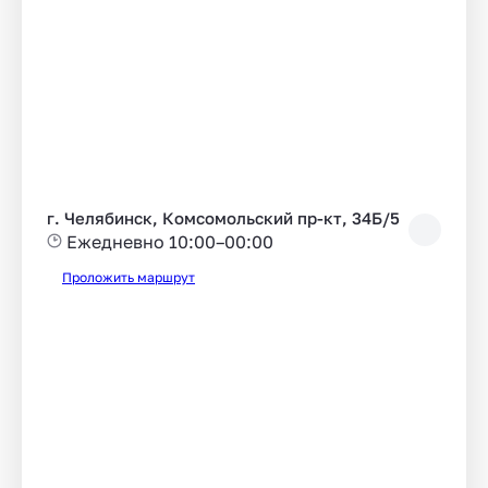
г. Челябинск, Комсомольский пр-кт, 34Б/5
Ежедневно 10:00–00:00
Проложить маршрут