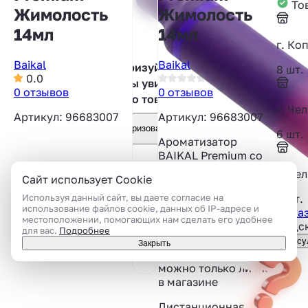
Тов
Жимолость
Жимолость
14мл
14мл
г. Ко
Baikal
Baikal
Авторизуйтесь,
8 шт.
0.0
чтобы увидеть
0 отзывов
0 отзывов
фото товара
г. Че
Артикул: 96683007
Артикул: 96683007
Авторизоваться
6 шт.
Ароматизатор
BAIKAL Premium со
вкусом жимолость
г. Че
Сайт использует Cookie
Объём:
14 мл
5 шт.
Используя данный сайт, вы даете согласие на
Вкус:
Жимолость
использование файлов cookie, данных об IP-адресе и
Показ
местоположении, помогающих нам сделать его удобнее
Тип вкуса:
Ягодный
Подск
для вас.
Подробнее
Консу
Закрыть
Приобрести товар
можно только лично
в магазине
Дистанционная