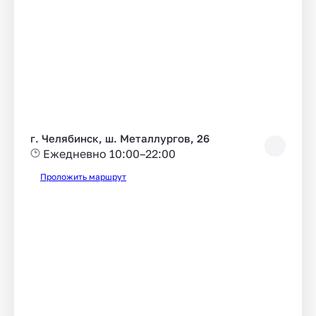
г. Челябинск, ш. Металлургов, 26
Ежедневно 10:00–22:00
Проложить маршрут