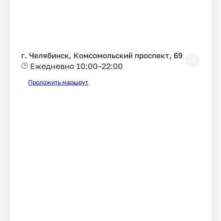
г. Челябинск, Комсомольский проспект, 69
Ежедневно 10:00–22:00
Проложить маршрут