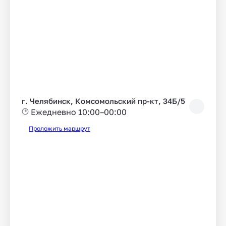
г. Челябинск, Комсомольский пр-кт, 34Б/5
Ежедневно 10:00–00:00
Проложить маршрут