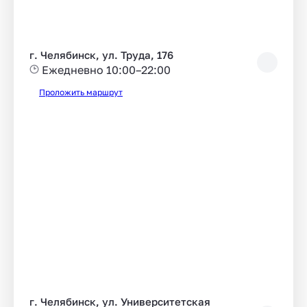
г. Челябинск, ул. Труда, 176
Ежедневно 10:00–22:00
Проложить маршрут
г. Челябинск, ул. Университетская