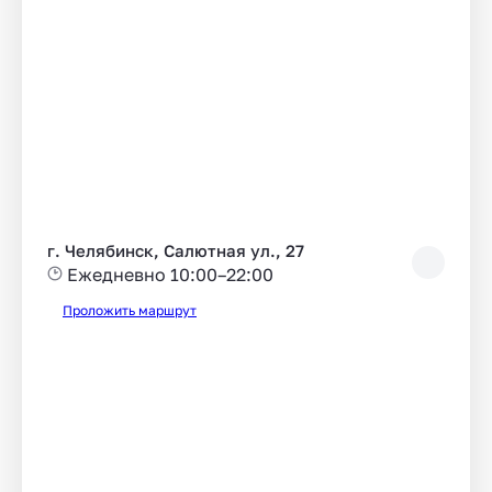
г. Челябинск, Салютная ул., 27
Ежедневно 10:00–22:00
Проложить маршрут