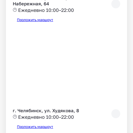
Набережная, 64
Ежедневно 10:00–22:00
Проложить маршрут
г. Челябинск, ул. Худякова, 8
Ежедневно 10:00–22:00
Проложить маршрут