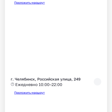
Проложить маршрут
г. Челябинск, Российская улица, 249
Ежедневно 10:00–22:00
Проложить маршрут