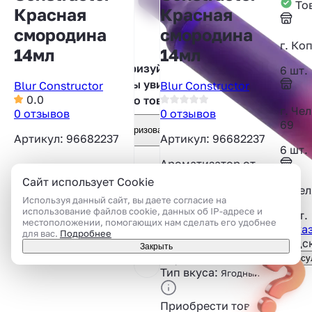
Тов
Красная
Красная
смородина
смородина
г. Ко
14мл
14мл
Авторизуйтесь,
6 шт.
чтобы увидеть
Blur Constructor
Blur Constructor
0.0
фото товара
г. Че
0 отзывов
0 отзывов
69
Авторизоваться
Артикул: 96682237
Артикул: 96682237
6 шт.
Ароматизатор от
компании Blur
Сайт использует Cookie
г. Че
Constructor со
Используя данный сайт, вы даете согласие на
вкусом красной
использование файлов cookie, данных об IP-адресе и
6 шт.
смородины.
местоположении, помогающих нам сделать его удобнее
Показ
для вас.
Подробнее
Подск
Объём:
14 мл
Закрыть
Вкус:
Консу
Смородина
Тип вкуса:
Ягодный
Приобрести товар