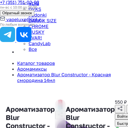
+7 (351) 751-02-02
VLIQ
пн-вс с 10:00 до 22:00
QVKS
Обратный звонок
Podonki
vapeluxe@list.ru
DARK X SIZE
По любым вопросам
CHROME
HUSKY
TVAR!
CandyLab
Все
Каталог товаров
Аромамиксы
Ароматизатор Blur Constructor - Красная
смородина 14мл
550
₽
Ароматизатор
Ароматизатор
Blur
Blur
Войти
Constructor -
Constructor -
Быстр