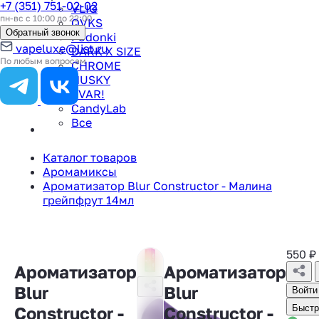
+7 (351) 751-02-02
VLIQ
пн-вс с 10:00 до 22:00
QVKS
Обратный звонок
Podonki
vapeluxe@list.ru
DARK X SIZE
По любым вопросам
CHROME
HUSKY
TVAR!
CandyLab
Все
Каталог товаров
Аромамиксы
Ароматизатор Blur Constructor - Малина
грейпфрут 14мл
550
₽
Ароматизатор
Ароматизатор
Blur
Blur
Войти
Constructor -
Constructor -
Быстр