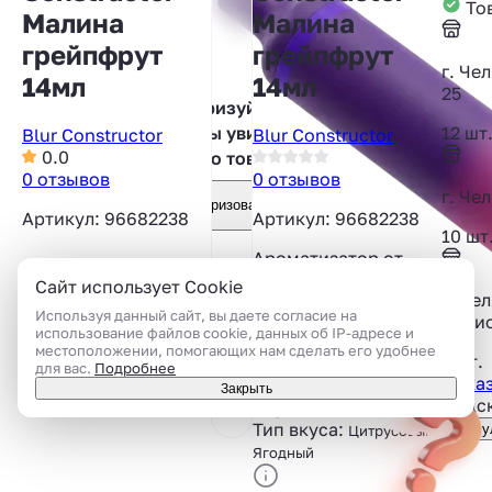
Тов
Малина
Малина
грейпфрут
грейпфрут
г. Че
14мл
14мл
25
Авторизуйтесь,
12 шт
чтобы увидеть
Blur Constructor
Blur Constructor
0.0
фото товара
0 отзывов
0 отзывов
г. Че
Авторизоваться
Артикул: 96682238
Артикул: 96682238
10 шт
Ароматизатор от
компании Blur
Сайт использует Cookie
г. Че
Constructor со
Используя данный сайт, вы даете согласие на
Родио
вкусом малины и
использование файлов cookie, данных об IP-адресе и
грейпфрута.
местоположении, помогающих нам сделать его удобнее
7 шт.
для вас.
Подробнее
Показ
Объём:
14 мл
Закрыть
Подск
Вкус:
Грейпфрут
,
Малина
Тип вкуса:
Консу
Цитрусовый,
Ягодный