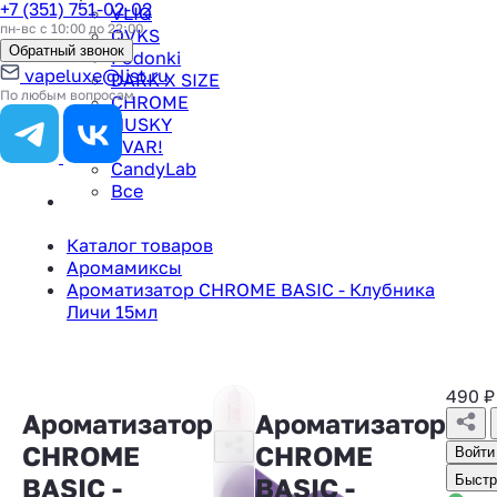
+7 (351) 751-02-02
VLIQ
пн-вс с 10:00 до 22:00
QVKS
Обратный звонок
Podonki
vapeluxe@list.ru
DARK X SIZE
По любым вопросам
CHROME
HUSKY
TVAR!
CandyLab
Все
Каталог товаров
Аромамиксы
Ароматизатор CHROME BASIC - Клубника
Личи 15мл
490
₽
Ароматизатор
Ароматизатор
CHROME
CHROME
Войти
BASIC -
BASIC -
Быстр