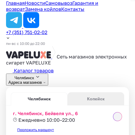
Главная
Новости
Самовывоз
Гарантия и
возврат
Замена койлов
Контакты
+7 (351) 751-02-02
пн-вс с 10:00 до 22:00
Сеть магазинов электронных
сигарет
VAPELUXE
Каталог товаров
Челябинск
Адреса магазинов
Челябинск
Копейск
г. Челябинск, Бейвеля ул., 6
Ежедневно 10:00–22:00
Проложить маршрут