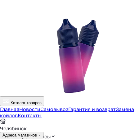
Каталог товаров
Главная
Новости
Самовывоз
Гарантия и возврат
Замена
койлов
Контакты
Челябинск
Адреса магазинов
Аромамиксы