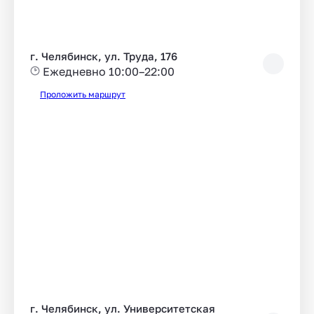
г. Челябинск, ул. Труда, 176
Ежедневно 10:00–22:00
Проложить маршрут
г. Челябинск, ул. Университетская