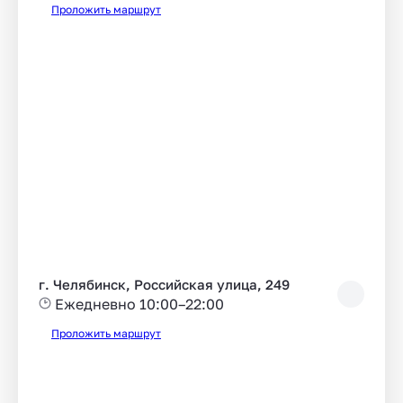
Проложить маршрут
г. Челябинск, Российская улица, 249
Ежедневно 10:00–22:00
Проложить маршрут