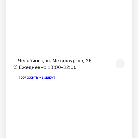
г. Челябинск, ш. Металлургов, 26
Ежедневно 10:00–22:00
Проложить маршрут