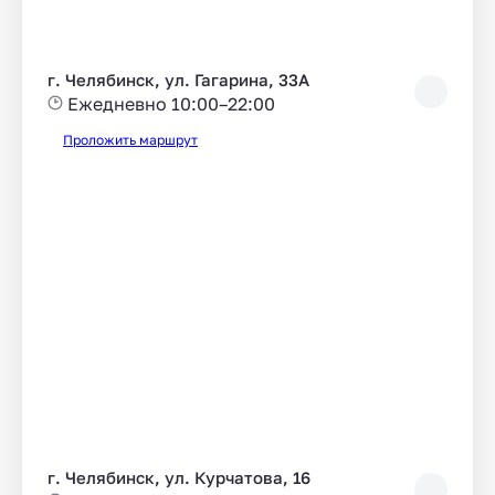
г. Челябинск, ул. Гагарина, 33А
Ежедневно 10:00–22:00
Проложить маршрут
г. Челябинск, ул. Курчатова, 16