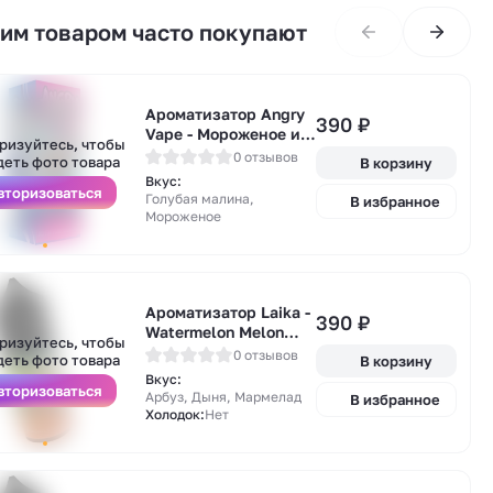
тим товаром часто покупают
Ароматизатор Angry
390
₽
Vape - Мороженое из
А
ризуйтесь, чтобы
Голубой Малины 14мл
0 отзывов
у
деть фото товара
В корзину
Вкус:
вторизоваться
Голубая малина,
В избранное
Мороженое
Ароматизатор Laika -
390
₽
А
Watermelon Melon
ризуйтесь, чтобы
у
Gummies
0 отзывов
деть фото товара
В корзину
(мармеладные мишки
Вкус:
из арбуза и дыни) 13
вторизоваться
Арбуз, Дыня, Мармелад
В избранное
мл
Холодок:
Нет