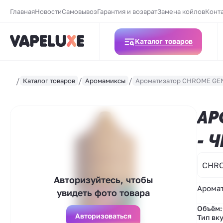
Главная
Новости
Самовывоз
Гарантия и возврат
Замена койлов
Конт
Каталог товаров
Каталог товаров
Аромамиксы
Ароматизатор CHROME GEN
АР
- 
CHR
Авторизуйтесь, чтобы
Аромат
увидеть фото товара
Объём:
Авторизоваться
Тип вку