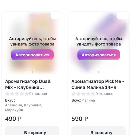
Авторизуйтесь, чтобы
Авторизуйтесь, чтобы
увидеть фото товара
увидеть фото товара
Авторизоваться
Авторизоваться
Ароматизатор Duall
Ароматизатор PickMe -
Mix - Клубника
Синяя Малина 14мл
Апельсин Маракуйа
0 отзывов
0 отзывов
13мл
Вкус:
Вкус:
Малина
Апельсин, Клубника,
Маракуйя
490
₽
590
₽
В корзину
В корзину