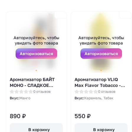
Авторизуйтесь, чтобы
Авторизуйтесь, чтобы
увидеть фото товара
увидеть фото товара
Авторизоваться
Авторизоваться
Ароматизатор БАЙТ
Ароматизатор VLIQ
МОНО - СЛАДКОЕ
Max Flavor Tobacco -
МАНГО 37мл
Табак Карамель
0 отзывов
0 отзывов
(Caramel Smooth
Вкус:
Манго
Вкус:
Карамель, Табак
Tobacco) 12мл
890
₽
550
₽
В корзину
В корзину