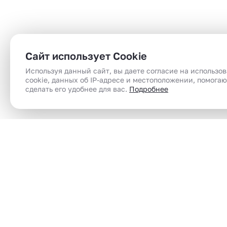
Сайт использует Cookie
Используя данный сайт, вы даете согласие на использо
cookie, данных об IP-адресе и местоположении, помога
сделать его удобнее для вас.
Подробнее
Сеть магазинов электронного парения
Электронные сигареты (вейпы) в Челябинск |
вейп шоп | vape shop по доступным ценам