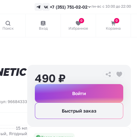
пн-вс с 10:00 до 22:00
+7 (351) 751-02-02
0
0
Поиск
Вход
Избранное
Корзина
ETIC
490
₽
Войти
кул: 96684333
Быстрый заказ
15 мл
ый, Ягодный