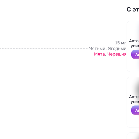
С э
Авто
15 мл
уви
Мятный, Ягодный
Мята
,
Черешня
А
Авто
уви
А