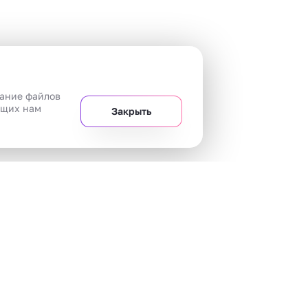
вание файлов
ющих нам
Закрыть
+7 
Челябинск
20 магазинов