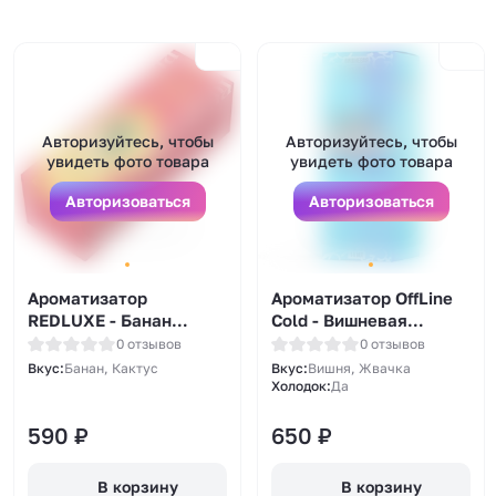
Авторизуйтесь, чтобы
Авторизуйтесь, чтобы
увидеть фото товара
увидеть фото товара
Авторизоваться
Авторизоваться
Ароматизатор
Ароматизатор OffLine
REDLUXE - Банан
Cold - Вишневая
Кактус 14мл
Жвачка 14мл
0 отзывов
0 отзывов
Вкус:
Банан, Кактус
Вкус:
Вишня, Жвачка
Холодок:
Да
590
₽
650
₽
В корзину
В корзину