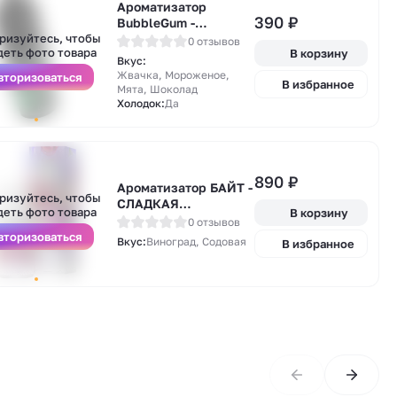
Ароматизатор
А
390
₽
BubbleGum -
у
Шоколадное
ризуйтесь, чтобы
0 отзывов
деть фото товара
В корзину
мороженное с мятой
Вкус:
и лед 13 мл
Жвачка, Мороженое,
вторизоваться
В избранное
Мята, Шоколад
Холодок:
Да
А
890
₽
у
Ароматизатор БАЙТ -
ризуйтесь, чтобы
СЛАДКАЯ
деть фото товара
В корзину
ВИНОГРАДНАЯ
0 отзывов
СОДОВАЯ 37мл
вторизоваться
Вкус:
Виноград, Содовая
В избранное