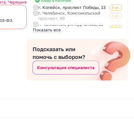
Товар в наличии
ята
,
Черешня
г. Копейск, проспект Победы, 13
3 шт.
г. Челябинск, Комсомольский
3 шт.
проспект, 69
 15-ФЗ
.
г. Челябинск, ул. Курчатова, 16
3 шт.
Показать все
Подсказать или
помочь с выбором?
Консультация специалиста