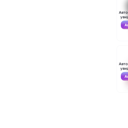
Авто
уви
А
Войти
Зарегистрироваться
Авто
уви
А