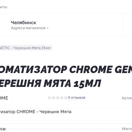
акты
Челябинск
Адреса магазинов
ETIC - Черешня Мята 15мл
ОМАТИЗАТОР CHROME GEN
ЧЕРЕШНЯ МЯТА 15МЛ
OME
0 отзывов
Арти
изатор CHROME - Черешня Мята
са:
Мятн