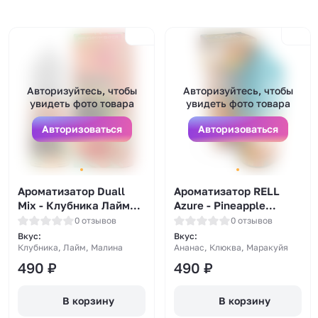
Авторизуйтесь, чтобы
Авторизуйтесь, чтобы
увидеть фото товара
увидеть фото товара
Авторизоваться
Авторизоваться
Ароматизатор Duall
Ароматизатор RELL
Mix - Клубника Лайм
Azure - Pineapple
Малина 13мл
Passion Fruit Cranberry
0 отзывов
0 отзывов
(ананас, маракуйя и
Вкус:
Вкус:
клюква) 14мл
Клубника, Лайм, Малина
Ананас, Клюква, Маракуйя
490
₽
490
₽
В корзину
В корзину