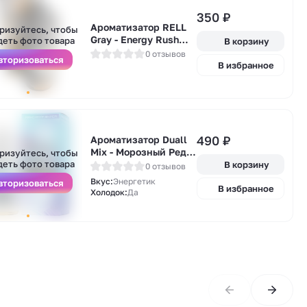
А
350
₽
у
Ароматизатор RELL
ризуйтесь, чтобы
Gray - Energy Rush
деть фото товара
В корзину
(бодрящий
0 отзывов
вторизоваться
энергетик) 14мл
В избранное
А
490
₽
Ароматизатор Duall
у
Mix - Морозный Ред
ризуйтесь, чтобы
Булл 13мл
деть фото товара
В корзину
0 отзывов
Вкус:
Энергетик
вторизоваться
В избранное
Холодок:
Да