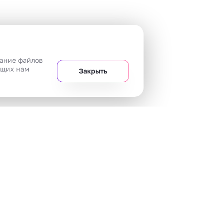
вание файлов
ющих нам
Закрыть
+7 
Челябинск
20 магазинов