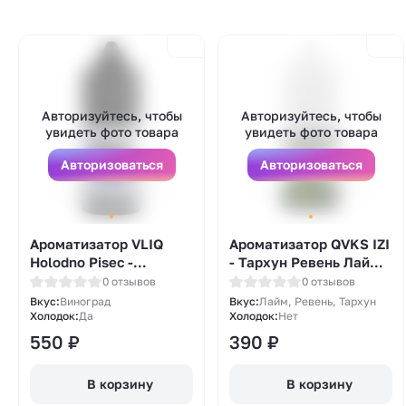
Авторизуйтесь, чтобы
Авторизуйтесь, чтобы
увидеть фото товара
увидеть фото товара
Авторизоваться
Авторизоваться
Ароматизатор VLIQ
Ароматизатор QVKS IZI
Holodno Pisec -
- Тархун Ревень Лайм
Виноград (Frozen Grape
15мл
0 отзывов
0 отзывов
Blast) 12мл
Вкус:
Виноград
Вкус:
Лайм, Ревень, Тархун
Холодок:
Да
Холодок:
Нет
550
₽
390
₽
В корзину
В корзину