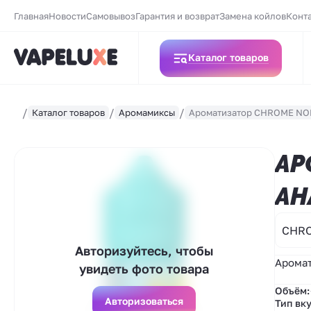
Главная
Новости
Самовывоз
Гарантия и возврат
Замена койлов
Конт
Каталог товаров
Каталог товаров
Аромамиксы
Ароматизатор CHROME NOR
АР
АН
CHR
Авторизуйтесь, чтобы
Аромат
увидеть фото товара
Объём:
Авторизоваться
Тип вку