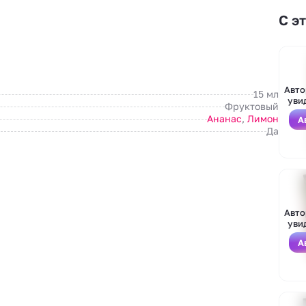
С э
Авто
15 мл
уви
Фруктовый
Ананас
,
Лимон
А
Да
Авто
уви
А