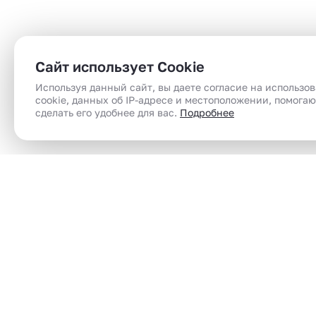
Сайт использует Cookie
Используя данный сайт, вы даете согласие на использо
cookie, данных об IP-адресе и местоположении, помога
сделать его удобнее для вас.
Подробнее
Сеть магазинов электронного парения
Электронные сигареты (вейпы) в Челябинск |
вейп шоп | vape shop по доступным ценам