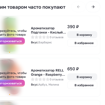
тим товаром часто покупают
390
₽
Ароматизатор
А
ризуйтесь, чтобы
Подгонки - Кислый
у
деть фото товара
В корзину
барбарис 13мл
0 отзывов
вторизоваться
Вкус:
Барбарис
В избранное
650
₽
А
Ароматизатор RELL
ризуйтесь, чтобы
у
Orange - Raspberry
деть фото товара
В корзину
Watermelon (малина и
0 отзывов
арбуз) 14мл
вторизоваться
Вкус:
Арбуз, Малина
В избранное