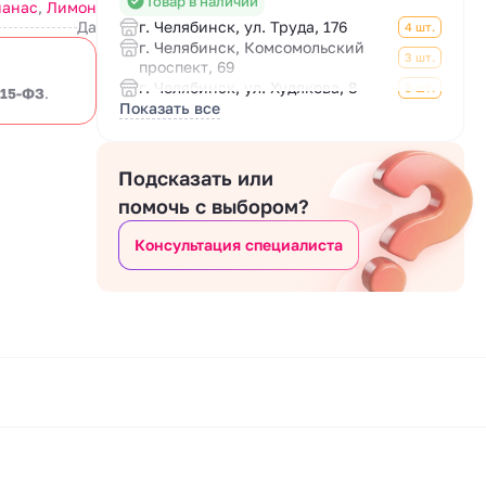
Товар в наличии
нанас
,
Лимон
Да
г. Челябинск, ул. Труда, 176
4 шт.
г. Челябинск, Комсомольский
3 шт.
проспект, 69
г. Челябинск, ул. Худякова, 8
3 шт.
 15-ФЗ
.
Показать все
Подсказать или
помочь с выбором?
Консультация специалиста