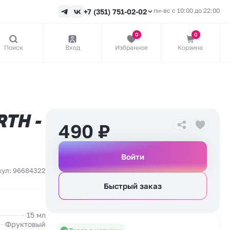
пн-вс с 10:00 до 22:00
+7 (351) 751-02-02
0
0
Поиск
Вход
Избранное
Корзина
TH -
490
₽
Войти
кул: 96684322
Быстрый заказ
15 мл
Фруктовый