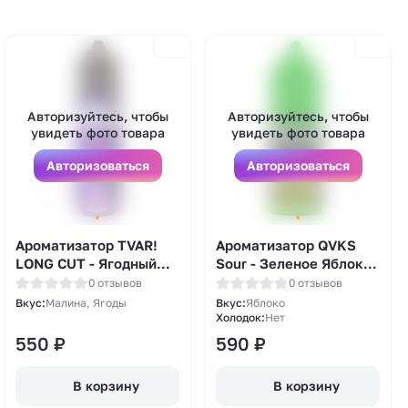
Авторизуйтесь, чтобы
Авторизуйтесь, чтобы
увидеть фото товара
увидеть фото товара
Авторизоваться
Авторизоваться
Ароматизатор TVAR!
Ароматизатор QVKS
LONG CUT - Ягодный
Sour - Зеленое Яблоко
дроп (Малина и лесные
13мл
0 отзывов
0 отзывов
ягоды) 27мл
Вкус:
Малина, Ягоды
Вкус:
Яблоко
Холодок:
Нет
550
₽
590
₽
В корзину
В корзину