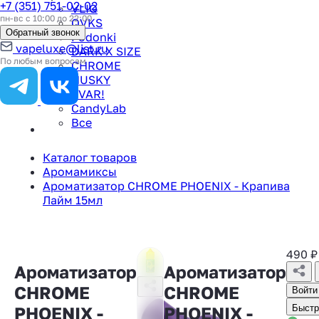
+7 (351) 751-02-02
VLIQ
пн-вс с 10:00 до 22:00
QVKS
Обратный звонок
Podonki
vapeluxe@list.ru
DARK X SIZE
По любым вопросам
CHROME
HUSKY
TVAR!
CandyLab
Все
Каталог товаров
Аромамиксы
Ароматизатор CHROME PHOENIX - Крапива
Лайм 15мл
490
₽
Ароматизатор
Ароматизатор
CHROME
CHROME
Войти
PHOENIX -
PHOENIX -
Быстр