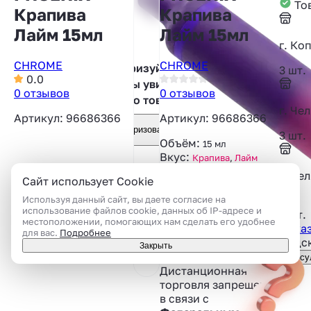
Тов
Крапива
Крапива
Лайм 15мл
Лайм 15мл
г. Ко
CHROME
CHROME
Авторизуйтесь,
3 шт.
0.0
чтобы увидеть
0 отзывов
0 отзывов
фото товара
г. Че
Артикул: 96686366
Артикул: 96686366
Авторизоваться
3 шт.
Объём:
15 мл
Вкус:
Крапива
,
Лайм
Тип вкуса:
Травы,
г. Че
Сайт использует Cookie
Цитрусовый
25
Используя данный сайт, вы даете согласие на
использование файлов cookie, данных об IP-адресе и
3 шт.
Приобрести товар
местоположении, помогающих нам сделать его удобнее
Показ
можно только лично
для вас.
Подробнее
Подск
в магазине
Закрыть
Консу
Дистанционная
торговля запрещена
в связи c