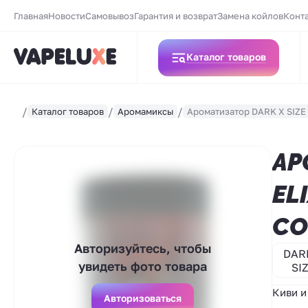
Главная
Новости
Самовывоз
Гарантия и возврат
Замена койлов
Конт
Каталог товаров
Каталог товаров
Аромамиксы
Ароматизатор DARK X SIZE L
АР
EL
СО
Авторизуйтесь, чтобы
DAR
увидеть фото товара
SI
Киви и
Авторизоваться