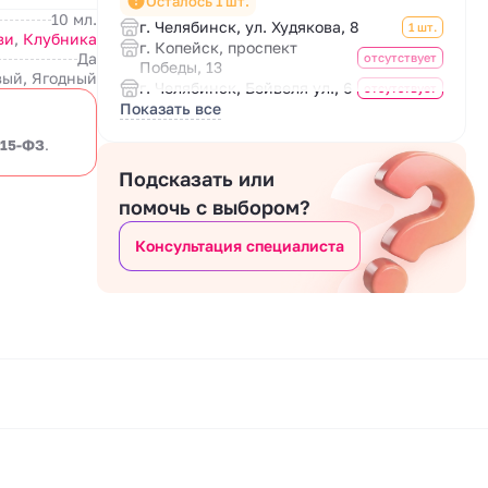
Осталось 1 шт.
10 мл.
г. Челябинск, ул. Худякова, 8
1 шт.
ви
,
Клубника
г. Копейск, проспект
Да
отсутствует
Победы, 13
ый, Ягодный
г. Челябинск, Бейвеля ул., 6
отсутствует
Показать все
 15-ФЗ
.
Подсказать или
помочь с выбором?
Консультация специалиста