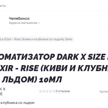
акты
Челябинск
Адреса магазинов
e Elixir - Rise (Киви и клубника со льдом) 10мл
ОМАТИЗАТОР DARK X SIZE 
IXIR - RISE (КИВИ И КЛУБ
 ЛЬДОМ) 10МЛ
K X
0 отзывов
Арти
ZE
 клубника со льдом