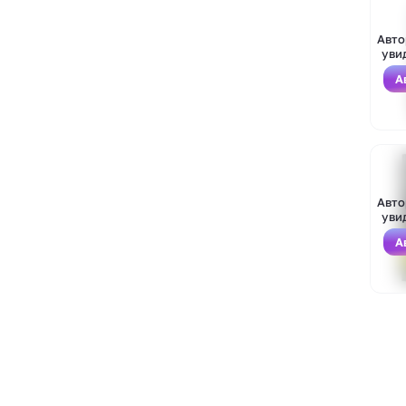
Авто
уви
А
Войти
Зарегистрироваться
Авто
уви
А