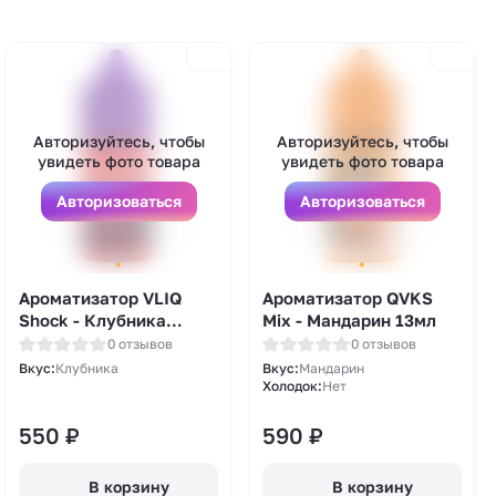
Авторизуйтесь, чтобы
Авторизуйтесь, чтобы
увидеть фото товара
увидеть фото товара
Авторизоваться
Авторизоваться
Ароматизатор VLIQ
Ароматизатор QVKS
Shock - Клубника
Mix - Мандарин 13мл
(Strawberry
0 отзывов
0 отзывов
Shockwave) 12мл
Вкус:
Клубника
Вкус:
Мандарин
Холодок:
Нет
550
₽
590
₽
В корзину
В корзину