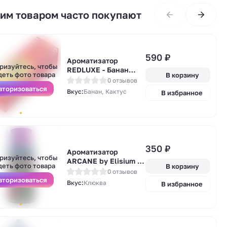
тим товаром часто покупают
590
₽
Ароматизатор
А
ризуйтесь, чтобы
REDLUXE - Банан
у
деть фото товара
В корзину
Кактус 14мл
0 отзывов
вторизоваться
Вкус:
Банан, Кактус
В избранное
350
₽
А
Ароматизатор
ризуйтесь, чтобы
у
ARCANE by Elisium -
деть фото товара
В корзину
Сахарная Клюква
0 отзывов
14мл
вторизоваться
Вкус:
Клюква
В избранное