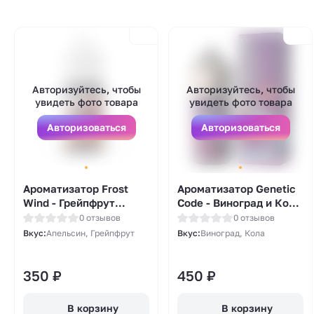
Авторизуйтесь, чтобы
Авторизуйтесь, чтобы
увидеть фото товара
увидеть фото товара
Авторизоваться
Авторизоваться
Ароматизатор Frost
Ароматизатор Genetic
Wind - Грейпфрут
Code - Виноград и Кола
Апельсин (Grapefruit
12мл
0 отзывов
0 отзывов
Orange) 14мл
Вкус:
Апельсин, Грейпфрут
Вкус:
Виноград, Кола
350
₽
450
₽
В корзину
В корзину