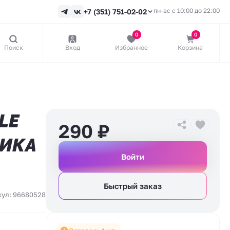
пн-вс с 10:00 до 22:00
+7 (351) 751-02-02
0
0
Поиск
Вход
Избранное
Корзина
LE
290
₽
НИКА
Войти
Быстрый заказ
кул: 96680528