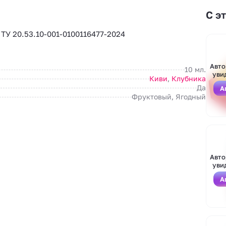
С э
 20.53.10-001-0100116477-2024
Авто
10 мл.
уви
Киви
,
Клубника
Да
А
Фруктовый, Ягодный
Авто
уви
А