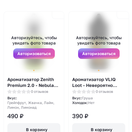
Авторизуйтесь, чтобы
Авторизуйтесь, чтобы
увидеть фото товара
увидеть фото товара
Авторизоваться
Авторизоваться
Ароматизатор Zenith
Ароматизатор VLIQ
Premium 2.0 - Nebula
Loot - Невероятно
(Лимонад из Лимона
Большая Груша 12мл
0 отзывов
0 отзывов
Лайма и Грейпфрута с
Вкус:
Вкус:
Груша
Жвачкой) 15мл
Грейпфрут, Жвачка, Лайм,
Холодок:
Нет
Лимон, Лимонад
490
₽
390
₽
В корзину
В корзину