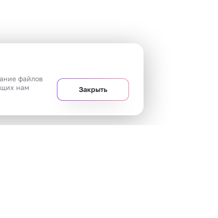
вание файлов
ющих нам
Закрыть
+7 
Челябинск