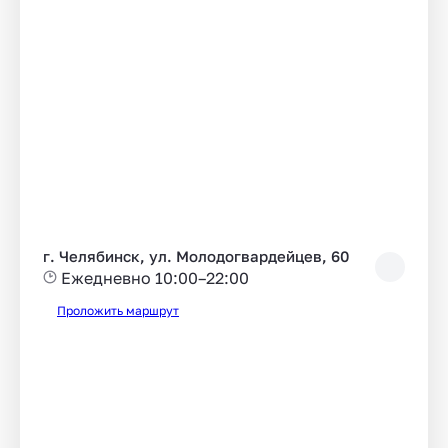
г. Челябинск, ул. Молодогвардейцев, 60
Ежедневно 10:00–22:00
Проложить маршрут