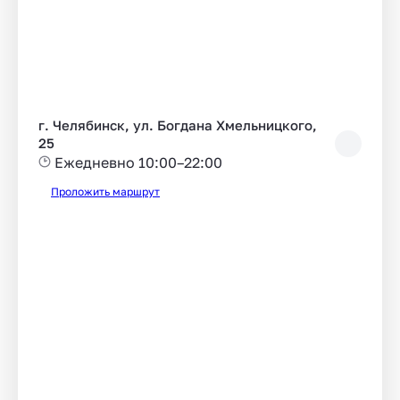
г. Челябинск, ул. Богдана Хмельницкого,
25
Ежедневно 10:00–22:00
Проложить маршрут