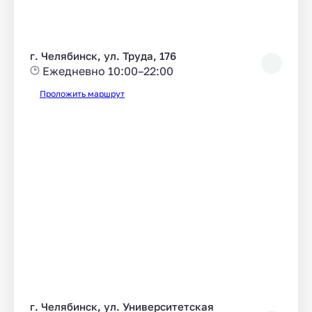
г. Челябинск, ул. Труда, 176
Ежедневно 10:00–22:00
Проложить маршрут
г. Челябинск, ул. Университетская