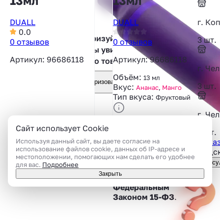
13мл
13мл
DUALL
DUALL
г. Ко
0.0
Авторизуйтесь,
3 шт.
0 отзывов
0 отзывов
чтобы увидеть
Артикул: 96686118
Артикул: 96686118
фото товара
г. Че
Объём:
13 мл
Авторизоваться
3 шт.
Вкус:
Ананас
,
Манго
Тип вкуса:
Фруктовый
г. Че
Приобрести товар
Сайт использует Cookie
можно только лично
2 шт.
в магазине
Показ
Используя данный сайт, вы даете согласие на
использование файлов cookie, данных об IP-адресе и
Подск
Дистанционная
местоположении, помогающих нам сделать его удобнее
Консу
для вас.
Подробнее
торговля запрещена
Закрыть
в связи c
Федеральным
Законом 15-ФЗ
.