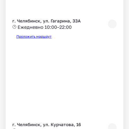
г. Челябинск, ул. Гагарина, 33А
Ежедневно 10:00–22:00
Проложить маршрут
г. Челябинск, ул. Курчатова, 16