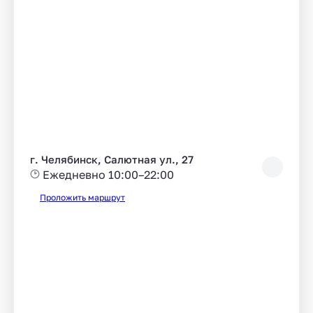
г. Челябинск, Салютная ул., 27
Ежедневно 10:00–22:00
Проложить маршрут