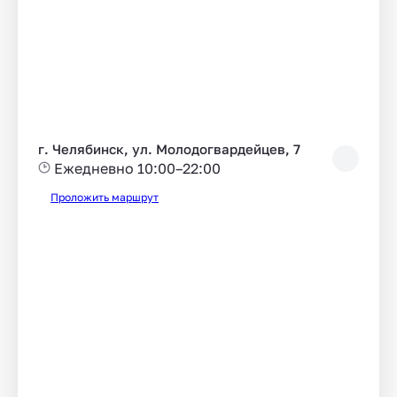
г. Челябинск, ул. Молодогвардейцев, 7
Ежедневно 10:00–22:00
Проложить маршрут