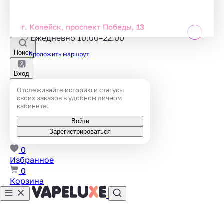
г. Копейск, проспект Победы, 13
Ежедневно 10:00–22:00
Поиск
Проложить маршрут
Вход
Отслеживайте историю и статусы
своих заказов в удобном личном
кабинете.
Войти
Зарегистрироваться
0
Избранное
0
Корзина