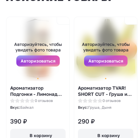
Авторизуйтесь, чтобы
Авторизуйтесь, чтобы
увидеть фото товара
увидеть фото товара
Авторизоваться
Авторизоваться
Ароматизатор
Ароматизатор TVAR!
Подгонки - Лимонад
SHORT CUT - Груша и
Байкал 13мл
дюша (Груша и дыня)
0 отзывов
0 отзывов
13мл
Вкус:
Байкал
Вкус:
Груша, Дыня
390
₽
290
₽
В корзину
В корзину