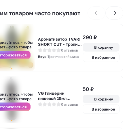
тим товаром часто покупают
290
₽
Ароматизатор TVAR!
А
ризуйтесь, чтобы
SHORT CUT - Тропик
у
деть фото товара
В корзину
панч (Тропический
0 отзывов
микс) 13мл
вторизоваться
Вкус:
Тропический микс
В избранное
50
₽
А
VG Глицерин
ризуйтесь, чтобы
у
пищевой 15мл
деть фото товара
В корзину
(SAMKA)
0 отзывов
вторизоваться
В избранное