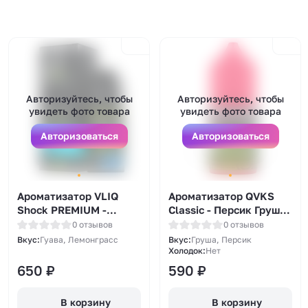
Авторизуйтесь, чтобы
Авторизуйтесь, чтобы
увидеть фото товара
увидеть фото товара
Авторизоваться
Авторизоваться
Ароматизатор VLIQ
Ароматизатор QVKS
Shock PREMIUM -
Classic - Персик Груша
Лемонграсс гуава
13мл
0 отзывов
0 отзывов
(Lemongrass Guava)
Вкус:
Гуава, Лемонграсс
Вкус:
Груша, Персик
12мл
Холодок:
Нет
650
₽
590
₽
В корзину
В корзину