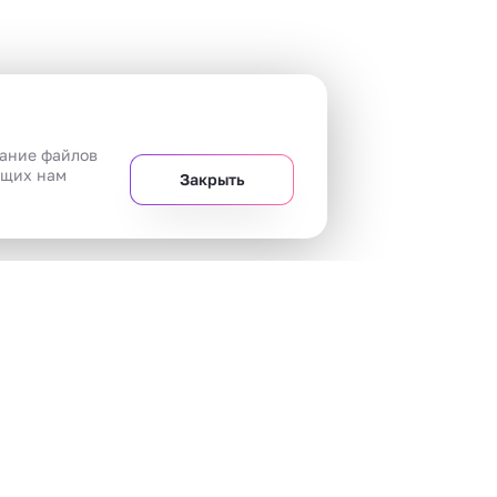
вание файлов
ющих нам
Закрыть
+7 
Челябинск
20 магазинов