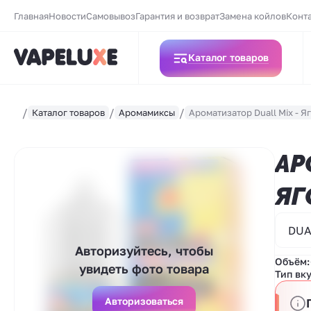
Главная
Новости
Самовывоз
Гарантия и возврат
Замена койлов
Конт
Каталог товаров
Каталог товаров
Аромамиксы
Ароматизатор Duall Mix - 
АР
ЯГ
DUA
Авторизуйтесь, чтобы
Объём:
увидеть фото товара
Тип вку
Авторизоваться