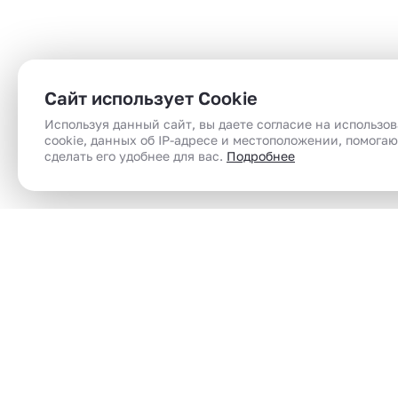
Сайт использует Cookie
Используя данный сайт, вы даете согласие на использо
cookie, данных об IP-адресе и местоположении, помога
сделать его удобнее для вас.
Подробнее
Сеть магазинов электронного парения
Электронные сигареты (вейпы) в Челябинск |
вейп шоп | vape shop по доступным ценам