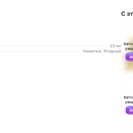
С э
.
Авто
13 мл
уви
Напитки, Ягодный
А
Авто
уви
А