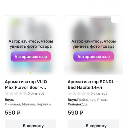
Авторизуйтесь, чтобы
Авторизуйтесь, чтобы
увидеть фото товара
увидеть фото товара
Авторизоваться
Авторизоваться
Ароматизатор VLIQ
Ароматизатор SCNDL -
Max Flavor Sour -
Bad Habits 14мл
Лимонад Черника
0 отзывов
0 отзывов
Малина (Blueberry
Вкус:
Вкус:
Грейпфрут, Ягоды
Raspberry Lemonade)
Лимонад, Малина, Черника
Холодок:
Да
12мл
550
₽
590
₽
В корзину
В корзину