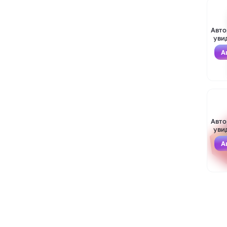
Авто
уви
А
Войти
Зарегистрироваться
Авто
уви
А