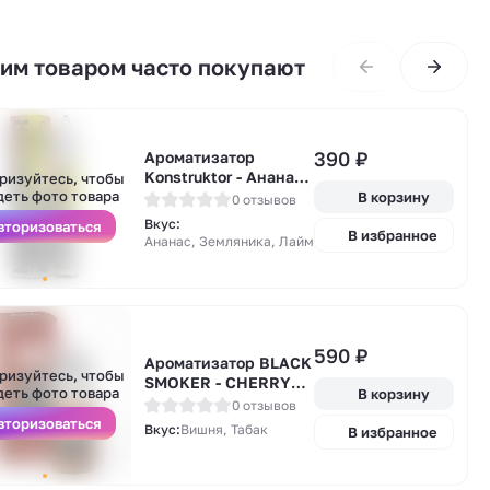
тим товаром часто покупают
390
₽
Ароматизатор
А
Konstruktor - Ананас
ризуйтесь, чтобы
у
Земляника Лайм 13мл
деть фото товара
В корзину
0 отзывов
Вкус:
вторизоваться
В избранное
Ананас, Земляника, Лайм
590
₽
А
Ароматизатор BLACK
ризуйтесь, чтобы
у
SMOKER - CHERRY
деть фото товара
В корзину
PIPE 13мл
0 отзывов
вторизоваться
Вкус:
Вишня, Табак
В избранное