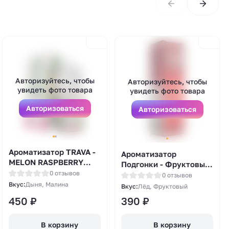
Авторизуйтесь, чтобы
Авторизуйтесь, чтобы
увидеть фото товара
увидеть фото товара
Авторизоваться
Авторизоваться
Ароматизатор TRAVA -
Ароматизатор
MELON RASPBERRY
Подгонки - Фруктовый
(малина / дыня) 13мл
0 отзывов
лед 13мл
0 отзывов
Вкус:
Дыня, Малина
Вкус:
Лёд, Фруктовый
450
₽
390
₽
В корзину
В корзину