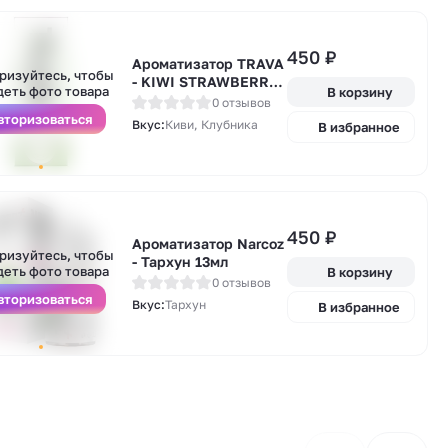
А
450
₽
Ароматизатор TRAVA
у
ризуйтесь, чтобы
- KIWI STRAWBERRY
деть фото товара
В корзину
(киви клубника) 13мл
0 отзывов
вторизоваться
Вкус:
Киви, Клубника
В избранное
А
450
₽
у
Ароматизатор Narcoz
ризуйтесь, чтобы
- Тархун 13мл
деть фото товара
В корзину
0 отзывов
вторизоваться
Вкус:
Тархун
В избранное