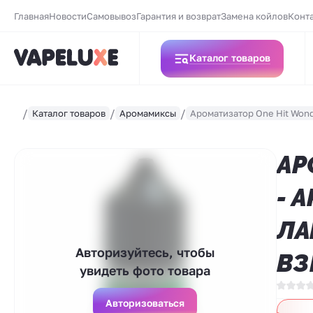
Главная
Новости
Самовывоз
Гарантия и возврат
Замена койлов
Конт
Каталог товаров
Каталог товаров
Аромамиксы
Ароматизатор One Hit Wond
АР
- 
ЛА
Авторизуйтесь, чтобы
ВЗ
увидеть фото товара
Авторизоваться