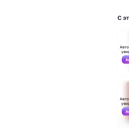
С э
Авто
уви
А
Авто
уви
А