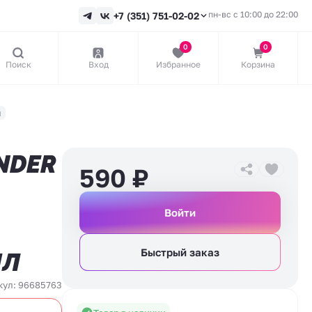
пн-вс с 10:00 до 22:00
+7 (351) 751-02-02
0
0
Поиск
Вход
Избранное
Корзина
л
NDER
590
₽
Войти
Быстрый заказ
МЛ
кул: 96685763