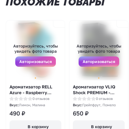
ПОХОЖИЕ ТОВАРЫ
Авторизуйтесь, чтобы
Авторизуйтесь, чтобы
увидеть фото товара
увидеть фото товара
Авторизоваться
Авторизоваться
Ароматизатор RELL
Ароматизатор VLIQ
Azure - Raspberry
Shock PREMIUM -
Lemon (малина и
Грейпфрут помело
0 отзывов
0 отзывов
лимон) 14мл
(Grapefruit Pomelo)
Вкус:
Лимон, Малина
Вкус:
Грейпфрут, Помело
12мл
490
₽
650
₽
В корзину
В корзину