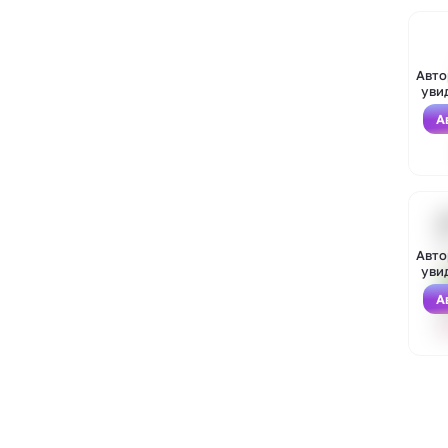
Авто
уви
А
Войти
Зарегистрироваться
Авто
уви
А