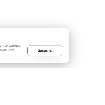
вание файлов
ющих нам
Закрыть