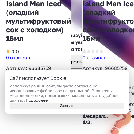
Island Man Iced
Island Man Ic
(сладкий
(сладкий
мультифруктовый
мультифрукт
сок с холодком)
сок с холодко
Авторизуйтесь,
15мл
15мл
чтобы увидеть
фото товара
0.0
0 отзывов
0 отзывов
Авторизоваться
Артикул: 96685759
Артикул: 96685759
Сайт использует Cookie
Используя данный сайт, вы даете согласие на
Приобрести товар м
использование файлов cookie, данных об IP-адресе и
только лично в магаз
местоположении, помогающих нам сделать его удобнее
для вас.
Подробнее
Дистанционная торг
Закрыть
запрещена в связи c
Федеральным Законо
ФЗ
.