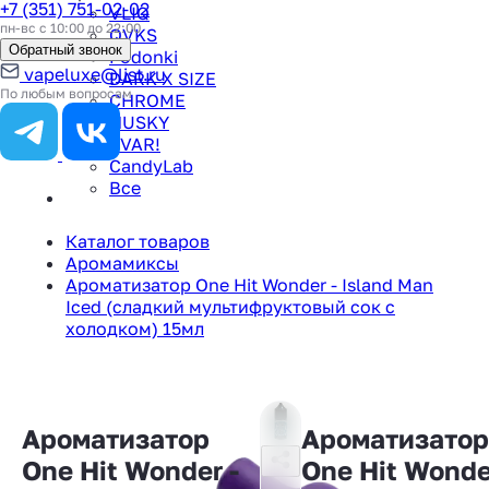
+7 (351) 751-02-02
VLIQ
пн-вс с 10:00 до 22:00
QVKS
Обратный звонок
Podonki
vapeluxe@list.ru
DARK X SIZE
По любым вопросам
CHROME
HUSKY
TVAR!
CandyLab
Все
Каталог товаров
Аромамиксы
Ароматизатор One Hit Wonder - Island Man
Iced (сладкий мультифруктовый сок с
холодком) 15мл
Ароматизатор
Ароматизатор
One Hit Wonder -
One Hit Wonde