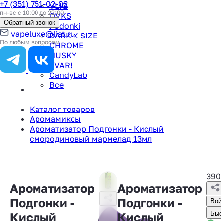
+7 (351) 751-02-02
VLIQ
пн-вс с 10:00 до 22:00
QVKS
Обратный звонок
Podonki
vapeluxe@list.ru
DARK X SIZE
По любым вопросам
CHROME
HUSKY
TVAR!
CandyLab
Все
Каталог товаров
Аромамиксы
Ароматизатор Подгонки - Кислый
смородиновый мармелад 13мл
39
Ароматизатор
Ароматизатор
Подгонки -
Подгонки -
Вой
Кислый
Кислый
Быс