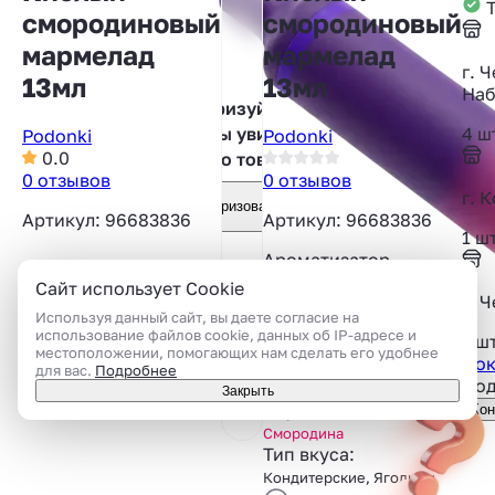
Т
смородиновый
смородиновый
мармелад
мармелад
г. 
13мл
13мл
Наб
Авторизуйтесь,
4 ш
чтобы увидеть
Podonki
Podonki
0.0
фото товара
0 отзывов
0 отзывов
г. 
Авторизоваться
Артикул: 96683836
Артикул: 96683836
1 ш
Ароматизатор
Podgonki со вкусом
Сайт использует Cookie
г. 
кислого
Используя данный сайт, вы даете согласие на
смородинового
использование файлов cookie, данных об IP-адресе и
1 ш
мармелада
местоположении, помогающих нам сделать его удобнее
Пок
для вас.
Подробнее
Под
Объём:
13 мл
Закрыть
Вкус:
Кон
Мармелад
,
Смородина
Тип вкуса:
Кондитерские, Ягодный