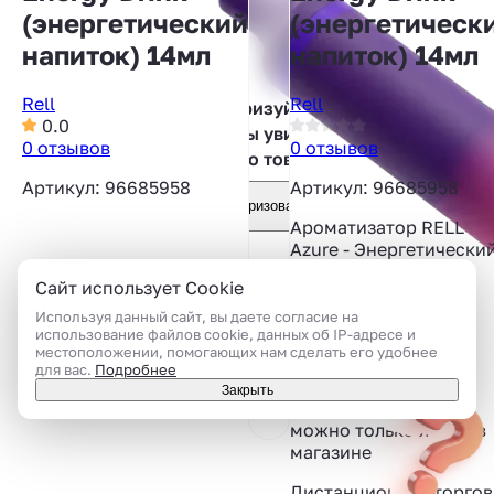
(энергетический
(энергетическ
напиток) 14мл
напиток) 14мл
Rell
Rell
Авторизуйтесь,
0.0
чтобы увидеть
0 отзывов
0 отзывов
фото товара
Артикул: 96685958
Артикул: 96685958
Авторизоваться
Ароматизатор RELL
Azure - Энергетически
напиток 14мл
Сайт использует Cookie
Объём:
14 мл
Используя данный сайт, вы даете согласие на
Вкус:
Энергетик
использование файлов cookie, данных об IP-адресе и
местоположении, помогающих нам сделать его удобнее
Тип вкуса:
Напитки
для вас.
Подробнее
Закрыть
Приобрести товар
можно только лично в
магазине
Дистанционная торгов