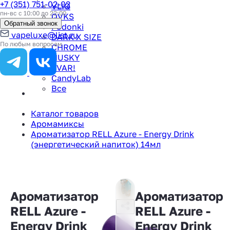
+7 (351) 751-02-02
VLIQ
пн-вс с 10:00 до 22:00
QVKS
Обратный звонок
Podonki
vapeluxe@list.ru
DARK X SIZE
По любым вопросам
CHROME
HUSKY
TVAR!
CandyLab
Все
Каталог товаров
Аромамиксы
Ароматизатор RELL Azure - Energy Drink
(энергетический напиток) 14мл
Ароматизатор
Ароматизатор
RELL Azure -
RELL Azure -
Energy Drink
Energy Drink