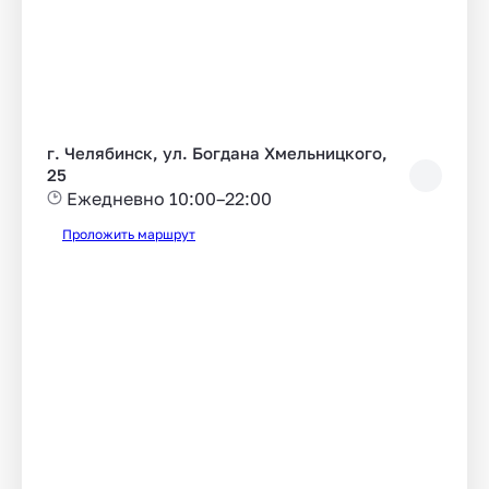
г. Челябинск, ул. Богдана Хмельницкого,
25
Ежедневно 10:00–22:00
Проложить маршрут