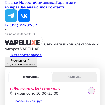
Главная
Новости
Самовывоз
Гарантия и
возврат
Замена койлов
Контакты
+7 (351) 751-02-02
пн-вс с 10:00 до 22:00
Сеть магазинов электронных
сигарет
VAPELUXE
Каталог товаров
Челябинск
Адреса магазинов
Челябинск
Копейск
г. Челябинск, Бейвеля ул., 6
Ежедневно 10:00–22:00
Проложить маршрут