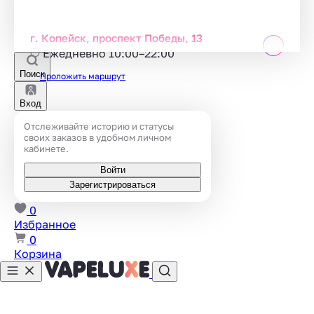
г. Копейск, проспект Победы, 13
Ежедневно 10:00–22:00
Поиск
Проложить маршрут
Вход
Отслеживайте историю и статусы
своих заказов в удобном личном
кабинете.
Войти
Зарегистрироваться
0
Избранное
0
Корзина