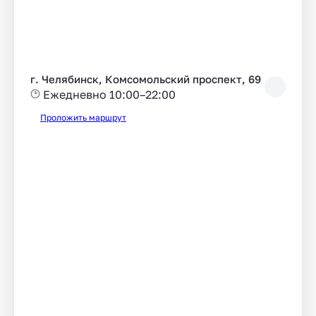
г. Челябинск, Комсомольский проспект, 69
Ежедневно 10:00–22:00
Проложить маршрут