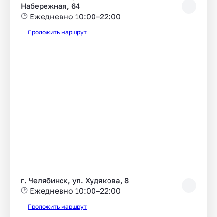
Набережная, 64
Ежедневно 10:00–22:00
Проложить маршрут
г. Челябинск, ул. Худякова, 8
Ежедневно 10:00–22:00
Проложить маршрут