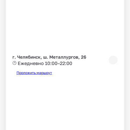
г. Челябинск, ш. Металлургов, 26
Ежедневно 10:00–22:00
Проложить маршрут