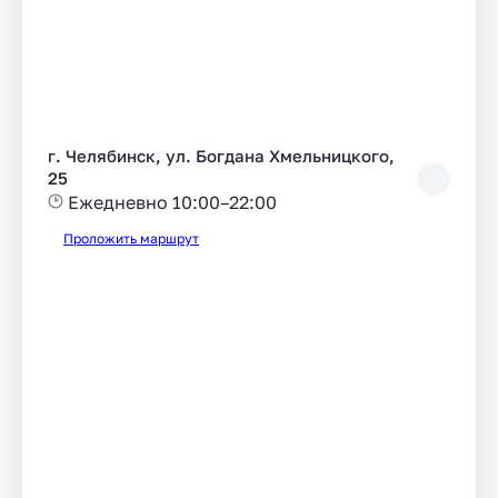
г. Челябинск, ул. Богдана Хмельницкого,
25
Ежедневно 10:00–22:00
Проложить маршрут