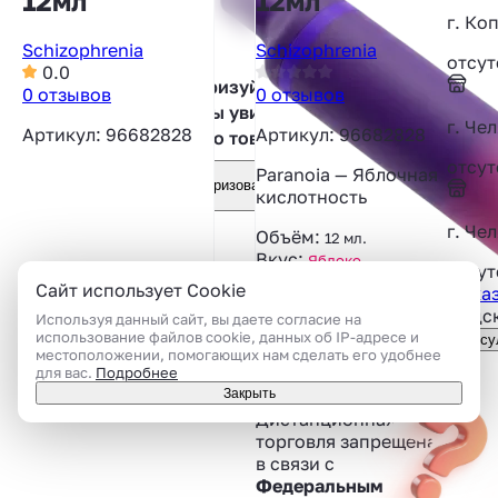
12мл
12мл
г. Ко
Schizophrenia
Schizophrenia
отсут
0.0
Авторизуйтесь,
0 отзывов
0 отзывов
чтобы увидеть
г. Че
Артикул: 96682828
Артикул: 96682828
фото товара
отсут
Paranoia — Яблочная
Авторизоваться
кислотность
г. Че
Объём:
12 мл.
Вкус:
Яблоко
отсут
Тип вкуса:
Фруктовый
Сайт использует Cookie
Показ
Подск
Используя данный сайт, вы даете согласие на
Приобрести товар
использование файлов cookie, данных об IP-адресе и
Консу
можно только лично
местоположении, помогающих нам сделать его удобнее
для вас.
Подробнее
в магазине
Закрыть
Дистанционная
торговля запрещена
в связи c
Федеральным