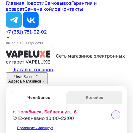
Главная
Новости
Самовывоз
Гарантия и
возврат
Замена койлов
Контакты
+7 (351) 751-02-02
пн-вс с 10:00 до 22:00
Сеть магазинов электронных
сигарет
VAPELUXE
Каталог товаров
Челябинск
Адреса магазинов
Челябинск
Копейск
г. Челябинск, Бейвеля ул., 6
Ежедневно 10:00–22:00
Проложить маршрут