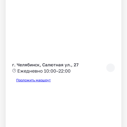
г. Челябинск, Салютная ул., 27
Ежедневно 10:00–22:00
Проложить маршрут