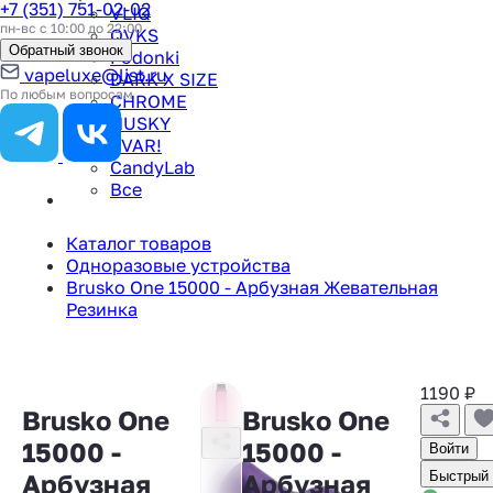
+7 (351) 751-02-02
VLIQ
пн-вс с 10:00 до 22:00
QVKS
Обратный звонок
Podonki
vapeluxe@list.ru
DARK X SIZE
По любым вопросам
CHROME
HUSKY
TVAR!
CandyLab
Все
Каталог товаров
Одноразовые устройства
Brusko One 15000 - Арбузная Жевательная
Резинка
1190
₽
Brusko One
Brusko One
15000 -
15000 -
Войти
Арбузная
Арбузная
Быстрый 