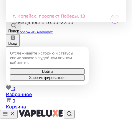
г. Копейск, проспект Победы, 13
Ежедневно 10:00–22:00
Поиск
Проложить маршрут
Вход
Отслеживайте историю и статусы
своих заказов в удобном личном
кабинете.
Войти
Зарегистрироваться
0
Избранное
0
Корзина