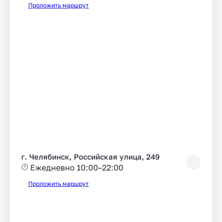
Проложить маршрут
г. Челябинск, Российская улица, 249
Ежедневно 10:00–22:00
Проложить маршрут