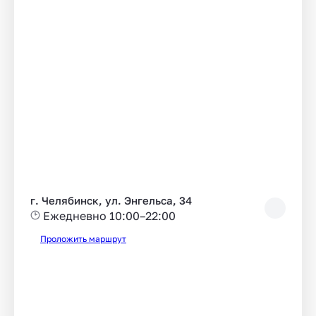
г. Челябинск, ул. Энгельса, 34
Ежедневно 10:00–22:00
Проложить маршрут