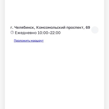
г. Челябинск, Комсомольский проспект, 69
Ежедневно 10:00–22:00
Проложить маршрут