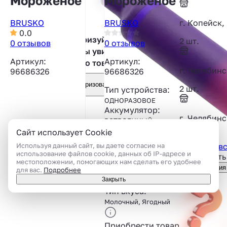
Мороженое
Мороженое
BRUSKO
BRUSKO
г. Копейск,
0.0
Авторизуйтесь,
2 шт.
0 отзывов
0 отзывов
чтобы увидеть
Артикул:
Артикул:
фото товара
г. Челябинс
96686326
96686326
Авторизоваться
2 шт.
Тип устройства:
ОДНОРАЗОВОЕ
Аккумулятор:
г. Челябинс
ВСТРОЕННЫЙ
Количество
Сайт использует Cookie
2 шт.
затяжек:
15000
Показать в
Используя данный сайт, вы даете согласие на
Затяжка:
использование файлов cookie, данных об IP-адресе и
Подсказать
СМЕШАННАЯ
местоположении, помогающих нам сделать его удобнее
Консультация
Вкус:
для вас.
Подробнее
Клубника
,
Закрыть
Мороженое
Тип вкуса:
Молочный, Ягодный
Приобрести товар