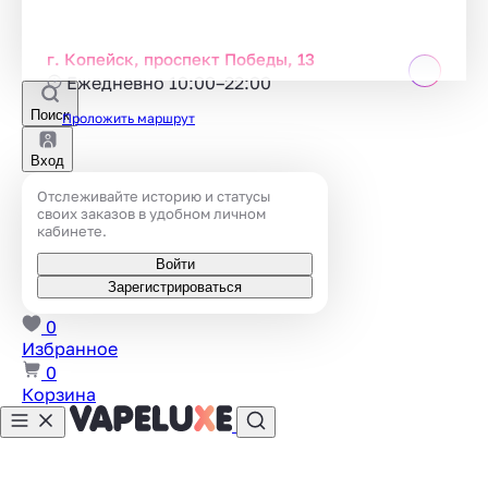
г. Копейск, проспект Победы, 13
Ежедневно 10:00–22:00
Поиск
Проложить маршрут
Вход
Отслеживайте историю и статусы
своих заказов в удобном личном
кабинете.
Войти
Зарегистрироваться
0
Избранное
0
Корзина