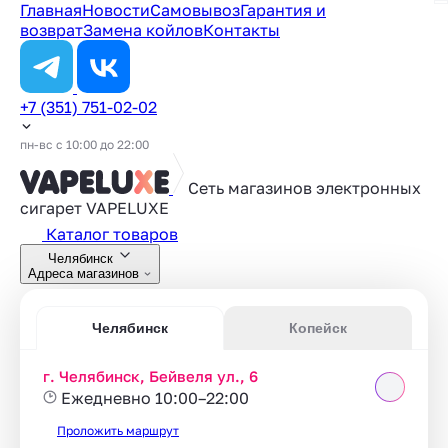
Главная
Новости
Самовывоз
Гарантия и
возврат
Замена койлов
Контакты
+7 (351) 751-02-02
пн-вс с 10:00 до 22:00
Сеть магазинов электронных
сигарет
VAPELUXE
Каталог товаров
Челябинск
Адреса магазинов
Челябинск
Копейск
г. Челябинск, Бейвеля ул., 6
Ежедневно 10:00–22:00
Проложить маршрут