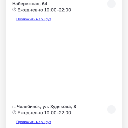
Набережная, 64
Ежедневно 10:00–22:00
Проложить маршрут
г. Челябинск, ул. Худякова, 8
Ежедневно 10:00–22:00
Проложить маршрут