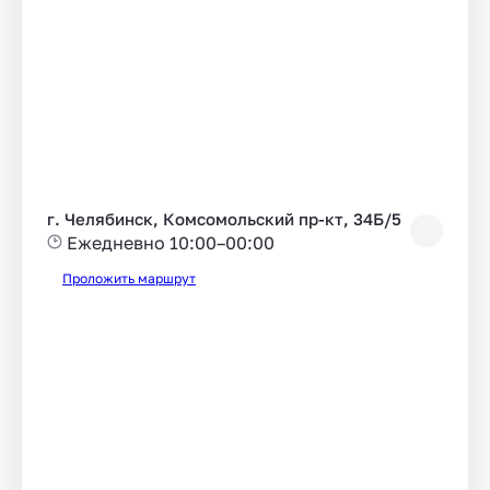
г. Челябинск, Комсомольский пр-кт, 34Б/5
Ежедневно 10:00–00:00
Проложить маршрут