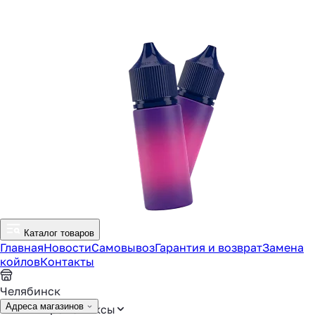
Каталог товаров
Главная
Новости
Самовывоз
Гарантия и возврат
Замена
койлов
Контакты
Челябинск
Адреса магазинов
Аромамиксы