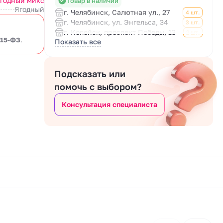
годный микс
Товар в наличии
Ягодный
г. Челябинск, Салютная ул., 27
4 шт.
г. Челябинск, ул. Энгельса, 34
3 шт.
г. Копейск, проспект Победы, 13
2 шт.
 15-ФЗ
.
Показать все
Подсказать или
помочь с выбором?
Консультация специалиста