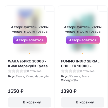
Авторизуйтесь, чтобы
Авторизуйтесь, чтобы
увидеть фото товара
увидеть фото товара
Авторизоваться
Авторизоваться
WAKA soPRO 10000 -
FUMMO INDIC SERIAL
Киви Маракуйя Гуава
CHILLER 10000 -
Мятная Жвачка
0 отзывов
0 отзывов
Вкус:
Гуава, Киви, Маракуйя
Вкус:
Жвачка, Мята
Холодок:
Да
1650
₽
1390
₽
В корзину
В корзину