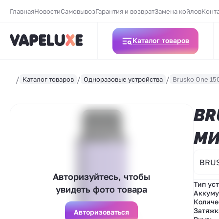
Главная
Новости
Самовывоз
Гарантия и возврат
Замена койлов
Конт
Каталог товаров
Каталог товаров
Одноразовые устройства
Brusko One 15
BR
МИ
BRU
Авторизуйтесь, чтобы
Тип ус
увидеть фото товара
Аккуму
Количе
Затяжк
Авторизоваться