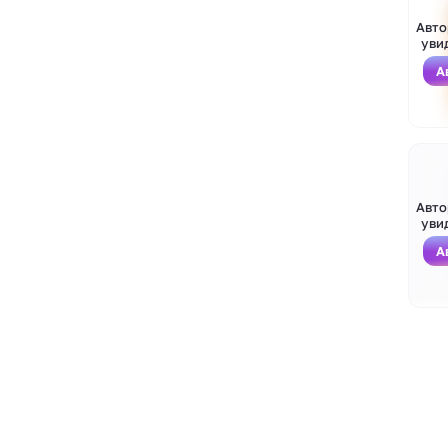
Авто
уви
А
Войти
Зарегистрироваться
Авто
уви
А