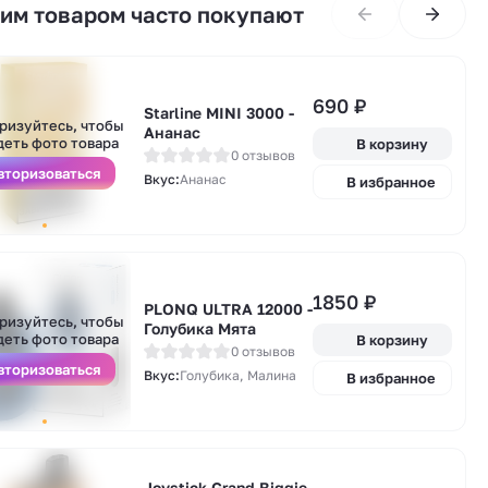
тим товаром часто покупают
690
₽
Starline MINI 3000 -
А
ризуйтесь, чтобы
Ананас
у
деть фото товара
В корзину
0 отзывов
вторизоваться
Вкус:
Ананас
В избранное
1850
₽
А
PLONQ ULTRA 12000 -
ризуйтесь, чтобы
у
Голубика Мята
деть фото товара
В корзину
0 отзывов
вторизоваться
Вкус:
Голубика, Малина
В избранное
Joystick Grand Biggie