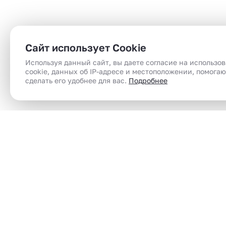
Сайт использует Cookie
Используя данный сайт, вы даете согласие на использо
cookie, данных об IP-адресе и местоположении, помога
сделать его удобнее для вас.
Подробнее
Сеть магазинов электронного парения
Электронные сигареты (вейпы) в Челябинск |
вейп шоп | vape shop по доступным ценам