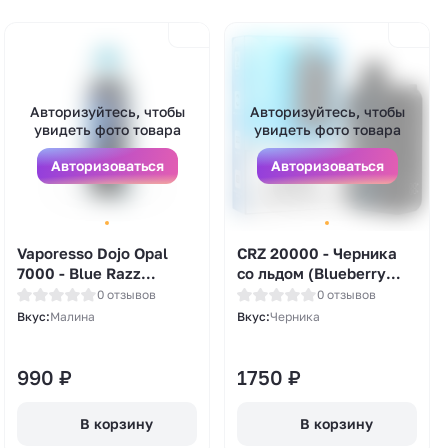
Авторизуйтесь, чтобы
Авторизуйтесь, чтобы
увидеть фото товара
увидеть фото товара
Авторизоваться
Авторизоваться
Vaporesso Dojo Opal
CRZ 20000 - Черника
7000 - Blue Razz
со льдом (Blueberry
(Голубая Малина)
Ice)
0 отзывов
0 отзывов
Вкус:
Малина
Вкус:
Черника
990
₽
1750
₽
В корзину
В корзину