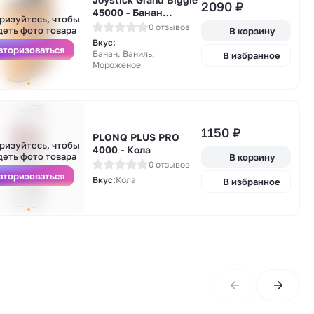
А
2090
₽
45000 - Банан
у
ризуйтесь, чтобы
Ванильное
0 отзывов
деть фото товара
В корзину
Мороженое
Вкус:
вторизоваться
Банан, Ваниль,
В избранное
Мороженое
А
1150
₽
у
PLONQ PLUS PRO
ризуйтесь, чтобы
4000 - Кола
деть фото товара
В корзину
0 отзывов
вторизоваться
Вкус:
Кола
В избранное