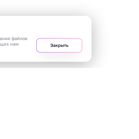
вание файлов
ющих нам
Закрыть
+7 
Челябинск
20 магазинов