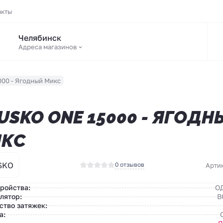
акты
Челябинск
Адреса магазинов
000 - Ягодный Микс
USKO ONE 15000 - ЯГОДН
КС
SKO
0 отзывов
Арти
тройства:
О
лятор:
В
ство затяжек:
а: