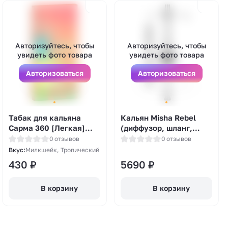
Авторизуйтесь, чтобы
Авторизуйтесь, чтобы
увидеть фото товара
увидеть фото товара
Авторизоваться
Авторизоваться
Табак для кальяна
Кальян Misha Rebel
Сарма 360 [Легкая]
(диффузор, шланг,
(Sarma 360) -
мундштук, серый)
0 отзывов
0 отзывов
Тропический милкшейк
Вкус:
Милкшейк, Тропический
40гр.
430
₽
5690
₽
В корзину
В корзину