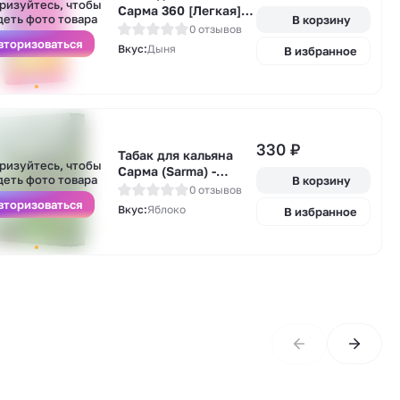
ризуйтесь, чтобы
Сарма 360 [Легкая]
деть фото товара
В корзину
(Sarma 360) -
0 отзывов
Азиатская дыня
вторизоваться
Вкус:
Дыня
В избранное
40гр.
А
330
₽
у
Табак для кальяна
ризуйтесь, чтобы
Сарма (Sarma) -
деть фото товара
В корзину
Зеленое Яблоко 25гр.
0 отзывов
вторизоваться
Вкус:
Яблоко
В избранное