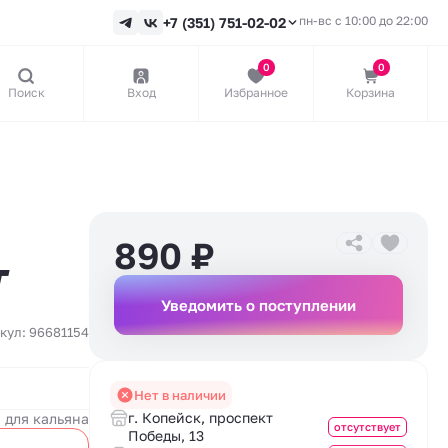
пн-вс с 10:00 до 22:00
+7 (351) 751-02-02
0
0
Поиск
Вход
Избранное
Корзина
890
₽
T
Уведомить о поступлении
кул: 96681154
Нет в наличии
г. Копейск, проспект
 для кальяна
отсутствует
Победы, 13