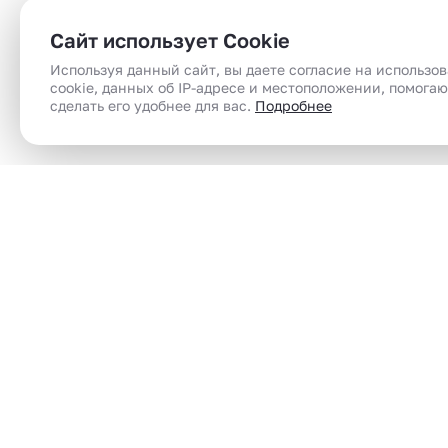
Сайт использует Cookie
Используя данный сайт, вы даете согласие на использо
cookie, данных об IP-адресе и местоположении, помога
сделать его удобнее для вас.
Подробнее
Сеть магазинов электронного парения
Электронные сигареты (вейпы) в Челябинск |
вейп шоп | vape shop по доступным ценам