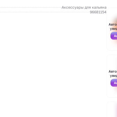
Аксессуары для кальяна
96681154
Авто
уви
А
Авто
уви
А