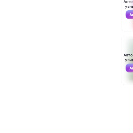
Авто
уви
А
Войти
Зарегистрироваться
Авто
уви
А