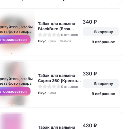
340
₽
Табак для кальяна
А
ризуйтесь, чтобы
BlackBurn (Блэк
у
деть фото товара
В корзину
Берн) - Irish Cream
0 отзывов
(Ирландский
вторизоваться
Вкус:
Крем, Сливки
В избранное
сливочный крем)
25гр.
330
₽
А
Табак для кальяна
ризуйтесь, чтобы
у
Сарма 360 [Крепкая]
деть фото товара
В корзину
(Sarma 360) - Киви
0 отзывов
25гр.
вторизоваться
Вкус:
Киви
В избранное
А
430
₽
Табак для кальяна
у