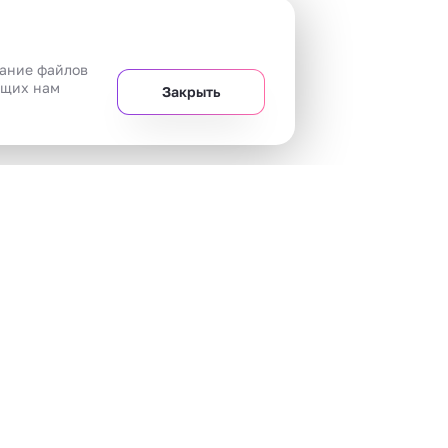
вание файлов
ющих нам
Закрыть
+7 
Челябинск
20 магазинов