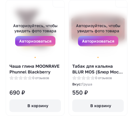
Авторизуйтесь, чтобы
Авторизуйтесь, чтобы
увидеть фото товара
увидеть фото товара
Авторизоваться
Авторизоваться
Чаша глина MOONRAVE
Табак для кальяна
Phunnel Blackberry
BLUR MOS (Блюр Мос) -
Синяя Груша 25гр.
0 отзывов
0 отзывов
Вкус:
Груша
690
₽
550
₽
В корзину
В корзину