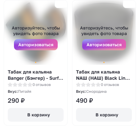
Авторизуйтесь, чтобы
Авторизуйтесь, чтобы
увидеть фото товара
увидеть фото товара
Авторизоваться
Авторизоваться
Табак для кальяна
Табак для кальяна
Banger (Бэнгер) - Surf
NAШ (НАШ) Black Line -
(Голубая питахайя)
Черная Смородина
0 отзывов
0 отзывов
25гр.
40гр.
Вкус:
Питайя
Вкус:
Смородина
290
₽
490
₽
В корзину
В корзину