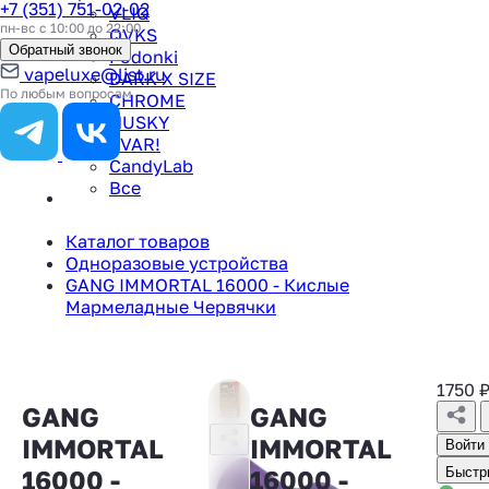
+7 (351) 751-02-02
VLIQ
пн-вс с 10:00 до 22:00
QVKS
Обратный звонок
Podonki
vapeluxe@list.ru
DARK X SIZE
По любым вопросам
CHROME
HUSKY
TVAR!
CandyLab
Все
Каталог товаров
Одноразовые устройства
GANG IMMORTAL 16000 - Кислые
Мармеладные Червячки
1750
GANG
GANG
IMMORTAL
IMMORTAL
Войти
16000 -
16000 -
Быстр