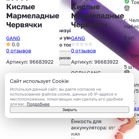
Тов
Кислые
Кислые
Мармеладные
Мармеладные
г. Че
Червячки
Червячки
Набер
Авторизуйтесь,
5 шт.
чтобы увидеть
GANG
GANG
0.0
фото товара
0 отзывов
0 отзывов
г. Чел
Авторизоваться
Артикул: 96683922
Артикул: 96683922
5 шт.
ОСДН GANG
IMMORTAL 16000 со
Сайт использует Cookie
г. Че
вкусом кислых
Используя данный сайт, вы даете согласие на
34Б/5
мармеладных
использование файлов cookie, данных об IP-адресе и
червячков
местоположении, помогающих нам сделать его удобнее
4 шт.
для вас.
Подробнее
Показ
Аккумулятор:
Закрыть
Подск
ВСТРОЕННЫЙ
Ёмкость для
Консу
аккумулятора:
650
mАh