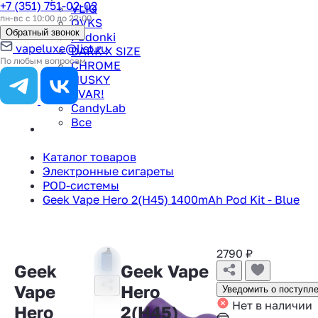
+7 (351) 751-02-02
VLIQ
пн-вс с 10:00 до 22:00
QVKS
Обратный звонок
Podonki
vapeluxe@list.ru
DARK X SIZE
По любым вопросам
CHROME
HUSKY
TVAR!
CandyLab
Все
Каталог товаров
Электронные сигареты
POD-системы
Geek Vape Hero 2(H45) 1400mAh Pod Kit - Blue
2790
₽
Geek
Geek Vape
Vape
Hero
Уведомить о поступл
Нет в наличии
Hero
2(H45)