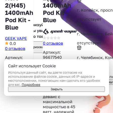
2(H45)
1400mAh
г. Копейск, прос
1400mAh
Pod Kit -
Pod Kit -
Blue
отсутствует
Авторизуйтесь,
Blue
чтобы увидеть
г. Челябинск, Бей
фото товара
GEEK VAPE
отсутствует
0 отзывов
0.0
Авторизоваться
0 отзывов
Артикул:
96677540
Артикул:
г. Челябинск, Ко
96677540
Сайт использует Cookie
Компания
отсутствует
Geekvape
Показать все
Используя данный сайт, вы даете согласие на
выпустила H45
Подсказать или п
использование файлов cookie, данных об IP-адресе и
местоположении, помогающих нам сделать его удобнее
(Aegis Hero 2)
Консультация специа
для вас.
Подробнее
Pod Mod. Это
Закрыть
эргономичный
девайс с
максимальной
мощностью в 45
ватт, надежной