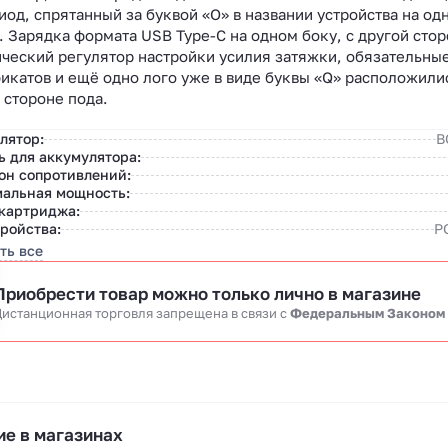
иод, спрятанный за буквой «O» в названии устройства на од
. Зарядка формата USB Type-C на одном боку, с другой сто
ческий регулятор настройки усилия затяжки, обязательны
икатов и ещё одно лого уже в виде буквы «Q» расположили
 стороне пода.
лятор:
В
ь для аккумулятора:
он сопротивлений:
альная мощность:
картриджа:
тройства:
P
ть все
Приобрести товар можно только лично в магазине
истанционная торговля запрещена в связи c
Федеральным Законом
е в магазинах