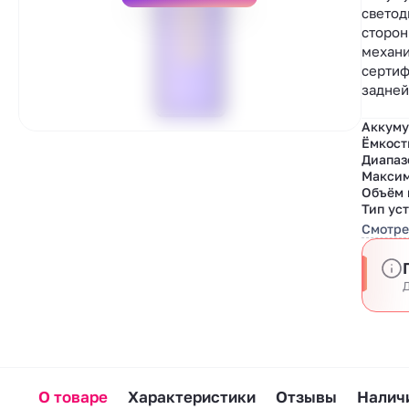
светод
сторон
механи
сертиф
задней
Аккуму
Ёмкост
Диапаз
Максим
Объём 
Тип ус
Смотре
Д
О товаре
Характеристики
Отзывы
Наличи