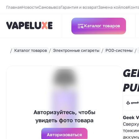
Главная
Новости
Самовывоз
Гарантия и возврат
Замена койлов
Конт
Каталог товаров
Каталог товаров
Электронные сигареты
POD-системы
GE
PU
Авторизуйтесь, чтобы
Geek V
увидеть фото товара
Сверху
тонким
Авторизоваться
аккуму