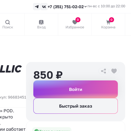
пн-вс с 10:00 до 22:00
+7 (351) 751-02-02
0
0
Поиск
Вход
Избранное
Корзина
LLIC
850
₽
Войти
кул: 96683451
Быстрый заказ
» POD.
окрыто
,
ии работает