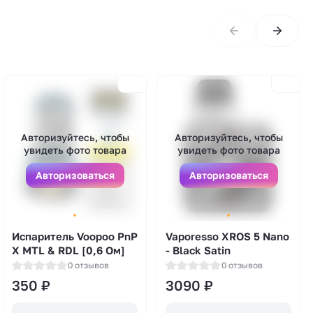
Авторизуйтесь, чтобы
Авторизуйтесь, чтобы
увидеть фото товара
увидеть фото товара
Авторизоваться
Авторизоваться
Испаритель Voopoo PnP
Vaporesso XROS 5 Nano
X MTL & RDL [0,6 Ом]
- Black Satin
0 отзывов
0 отзывов
350
₽
3090
₽