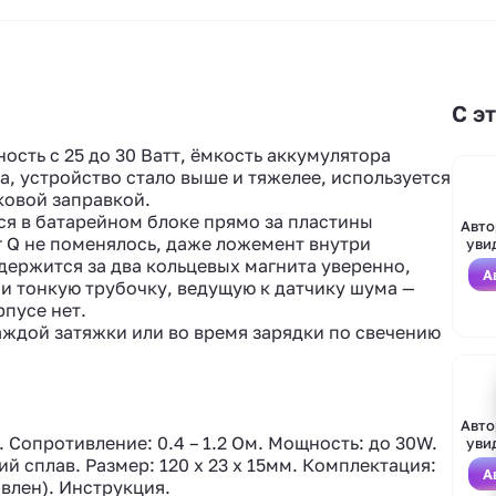
С э
ость с 25 до 30 Ватт, ёмкость аккумулятора
ла, устройство стало выше и тяжелее, используется
ковой заправкой.
ся в батарейном блоке прямо за пластины
Авто
r Q не поменялось, даже ложемент внутри
уви
держится за два кольцевых магнита уверенно,
А
и тонкую трубочку, ведущую к датчику шума —
пусе нет.
ждой затяжки или во время зарядки по свечению
Авто
 Сопротивление: 0.4 – 1.2 Ом. Мощность: до 30W.
уви
й сплав. Размер: 120 х 23 x 15мм. Комплектация:
А
влен). Инструкция.