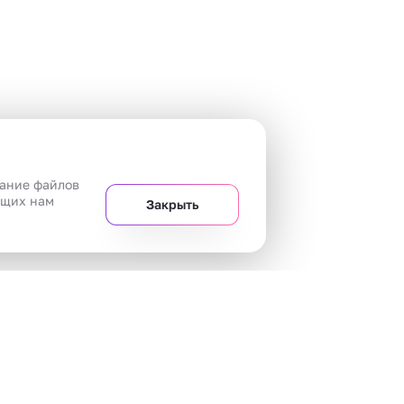
вание файлов
ющих нам
Закрыть