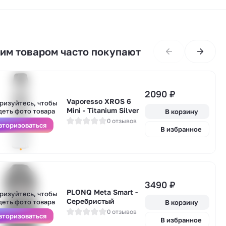
тим товаром часто покупают
2090
₽
Vaporesso XROS 6
А
ризуйтесь, чтобы
у
Mini - Titanium Silver
деть фото товара
В корзину
0 отзывов
вторизоваться
В избранное
3490
₽
А
PLONQ Meta Smart -
ризуйтесь, чтобы
у
Серебристый
деть фото товара
В корзину
0 отзывов
вторизоваться
В избранное