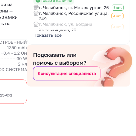
Товар в наличии
ной из
г. Челябинск, ш. Металлургов, 26
5 шт.
роны —
г. Челябинск, Российская улица,
4 шт.
е значки
249
сь на
г. Челябинск, ул. Богдана
4 шт.
Хмельницкого, 25
Показать все
СТРОЕННЫЙ
1350 mAh
0.4 - 1.2 Ом
Подсказать или
30 W
помочь с выбором?
2 мл
OD СИСТЕМА
Консультация специалиста
 15-ФЗ
.