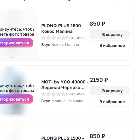
850
₽
PLONQ PLUS 1500 -
А
ризуйтесь, чтобы
Кокос Малина
у
деть фото товара
В корзину
0 отзывов
вторизоваться
Вкус:
Кокос, Малина
В избранное
2150
₽
А
MOTI by YCO 40000 -
ризуйтесь, чтобы
у
Ледяная Черника
деть фото товара
В корзину
Малина
0 отзывов
вторизоваться
Вкус:
Малина, Черника
В избранное
А
850
₽
PLONQ PLUS 1500 -
у