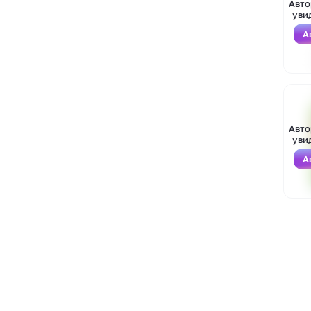
Авто
уви
А
Войти
Зарегистрироваться
Авто
уви
А