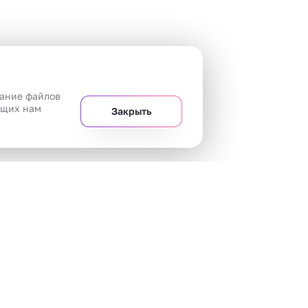
вание файлов
ющих нам
Закрыть
+7 
Челябинск
20 магазинов