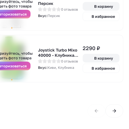
ризуйтесь, чтобы
Персик
деть фото товара
В корзину
0 отзывов
вторизоваться
Вкус:
Персик
В избранное
А
2290
₽
у
Joystick Turbo Mixo
ризуйтесь, чтобы
40000 - Клубника
деть фото товара
В корзину
киви со льдом
0 отзывов
вторизоваться
Вкус:
Киви, Клубника
В избранное