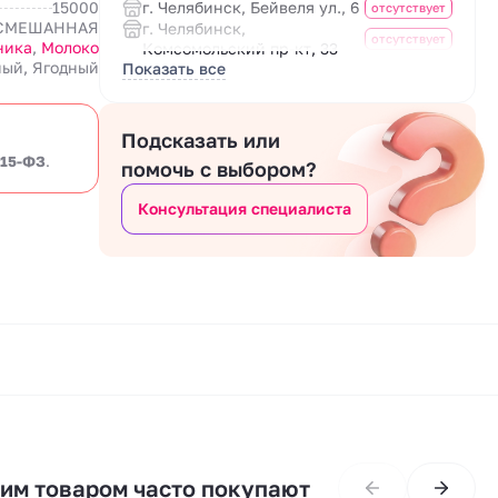
15000
г. Челябинск, Бейвеля ул., 6
отсутствует
СМЕШАННАЯ
г. Челябинск,
отсутствует
ника
,
Молоко
Комсомольский пр-кт, 33
ый, Ягодный
Показать все
Подсказать или
 15-ФЗ
.
помочь с выбором?
Консультация специалиста
тим товаром часто покупают