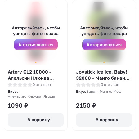
Авторизуйтесь, чтобы
Авторизуйтесь, чтобы
увидеть фото товара
увидеть фото товара
Авторизоваться
Авторизоваться
Artery CL2 10000 -
Joystick Ice Ice, Baby!
Апельсин Клюква
32000 - Манго банан
Ягоды
мед
0 отзывов
0 отзывов
Вкус:
Вкус:
Банан, Манго, Мед
Апельсин, Клюква, Ягоды
1090
₽
2150
₽
В корзину
В корзину