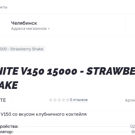
акты
Челябинск
Адреса магазинов
000 - Strawberry Shake
NITE V150 15000 - STRAWB
AKE
ITE
0 отзывов
Арти
 V150 со вкусом клубничного коктейля
тройства:
О
лятор:
В