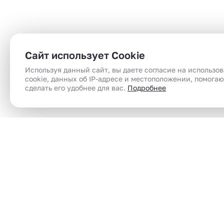
Сайт использует Cookie
Используя данный сайт, вы даете согласие на использо
cookie, данных об IP-адресе и местоположении, помога
сделать его удобнее для вас.
Подробнее
Сеть магазинов электронного парения
Электронные сигареты (вейпы) в Челябинск |
вейп шоп | vape shop по доступным ценам