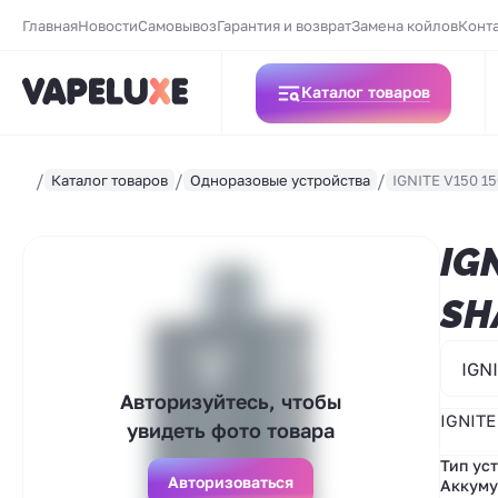
Главная
Новости
Самовывоз
Гарантия и возврат
Замена койлов
Конт
Каталог товаров
Каталог товаров
Одноразовые устройства
IGNITE V150 15
IG
SH
IGN
Авторизуйтесь, чтобы
IGNITE
увидеть фото товара
Тип ус
Авторизоваться
Аккуму