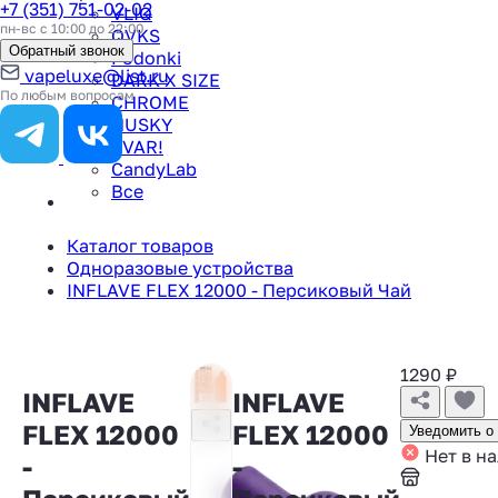
+7 (351) 751-02-02
VLIQ
пн-вс с 10:00 до 22:00
QVKS
Обратный звонок
Podonki
vapeluxe@list.ru
DARK X SIZE
По любым вопросам
CHROME
HUSKY
TVAR!
CandyLab
Все
Каталог товаров
Одноразовые устройства
INFLAVE FLEX 12000 - Персиковый Чай
1290
₽
INFLAVE
INFLAVE
FLEX 12000
FLEX 12000
Уведомить о
Нет в н
-
-