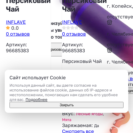
Персиковый
Персиковый
г. Копейск
Чай
Чай
отсутствуе
INFLAVE
INFLAVE
Авторизуйтесь,
0.0
чтобы увидеть
0 отзывов
0 отзывов
г. Челябинс
фото товара
Артикул:
Артикул:
отсутствуе
Авторизоваться
96685383
96685383
Персиковый Чай
г. Челябин
Тип устройства:
отсутствуе
Сайт использует Cookie
Показать в
ОДНОРАЗОВОЕ
Аккумулятор:
Подсказат
Используя данный сайт, вы даете согласие на
ВСТРОЕННЫЙ
использование файлов cookie, данных об IP-адресе и
Консультаци
местоположении, помогающих нам сделать его удобнее
Ёмкость:
650 mAh
для вас.
Подробнее
Количество
Закрыть
затяжек:
12000
Вкус:
Лесные ягоды
,
Мята
Заряжаемая:
Да
Смотреть все