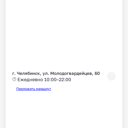
г. Челябинск, ул. Молодогвардейцев, 60
Ежедневно 10:00–22:00
Проложить маршрут