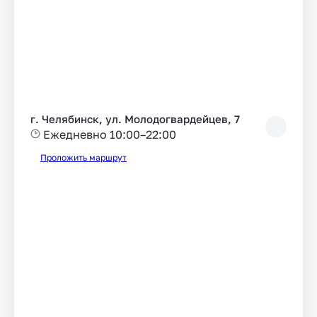
г. Челябинск, ул. Молодогвардейцев, 7
Ежедневно 10:00–22:00
Проложить маршрут