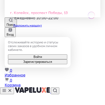
г. Копейск, проспект Победы, 13
Ежедневно 10:00–22:00
Поиск
Проложить маршрут
Вход
Отслеживайте историю и статусы
своих заказов в удобном личном
кабинете.
Войти
Зарегистрироваться
0
Избранное
0
Корзина