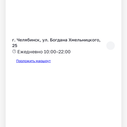
г. Челябинск, ул. Богдана Хмельницкого,
25
Ежедневно 10:00–22:00
Проложить маршрут