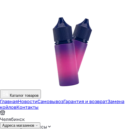
Каталог товаров
Главная
Новости
Самовывоз
Гарантия и возврат
Замена
койлов
Контакты
Челябинск
Адреса магазинов
Аромамиксы