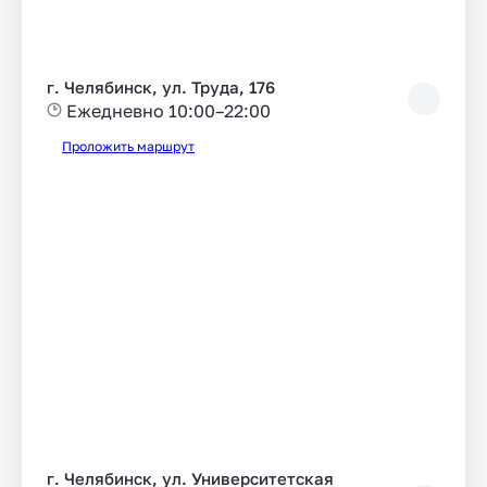
г. Челябинск, ул. Труда, 176
Ежедневно 10:00–22:00
Проложить маршрут
г. Челябинск, ул. Университетская