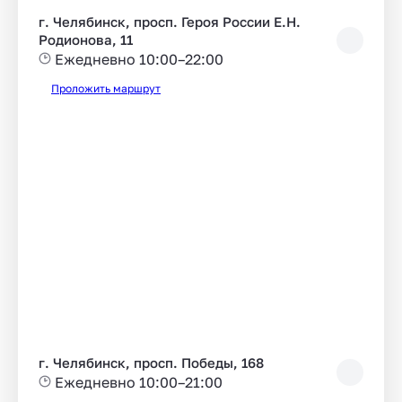
г. Челябинск, просп. Героя России Е.Н.
Родионова, 11
Ежедневно 10:00–22:00
Проложить маршрут
г. Челябинск, просп. Победы, 168
Ежедневно 10:00–21:00