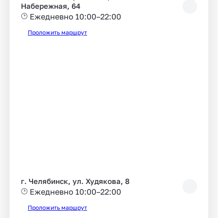
Набережная, 64
Ежедневно 10:00–22:00
Проложить маршрут
г. Челябинск, ул. Худякова, 8
Ежедневно 10:00–22:00
Проложить маршрут