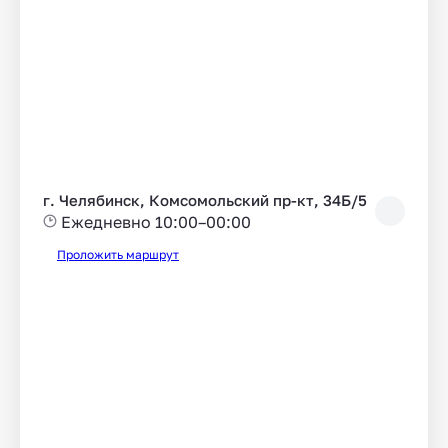
г. Челябинск, Комсомольский пр-кт, 34Б/5
Ежедневно 10:00–00:00
Проложить маршрут