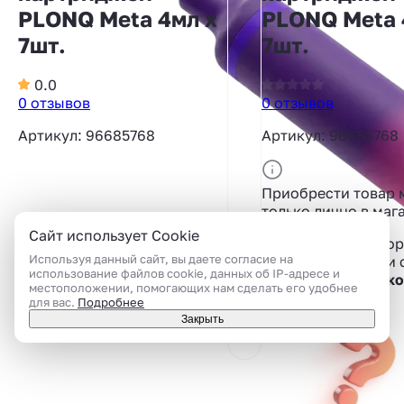
PLONQ Meta 4мл x
PLONQ Meta 
7шт.
7шт.
0.0
0 отзывов
0 отзывов
Артикул: 96685768
Артикул: 96685768
Приобрести товар
только лично в маг
Сайт использует Cookie
Дистанционная тор
Используя данный сайт, вы даете согласие на
запрещена в связи 
использование файлов cookie, данных об IP-адресе и
Федеральным Зако
местоположении, помогающих нам сделать его удобнее
ФЗ
.
для вас.
Подробнее
Закрыть