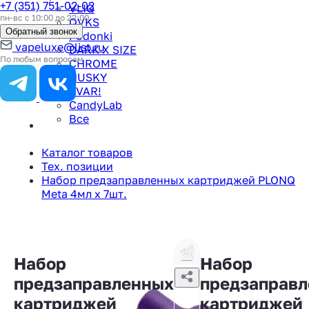
+7 (351) 751-02-02
VLIQ
пн-вс с 10:00 до 22:00
QVKS
Обратный звонок
Podonki
vapeluxe@list.ru
DARK X SIZE
По любым вопросам
CHROME
HUSKY
TVAR!
CandyLab
Все
Каталог товаров
Тех. позиции
Набор предзаправленных картриджей PLONQ
Meta 4мл x 7шт.
Набор
Набор
предзаправленных
предзаправ
картриджей
картриджей