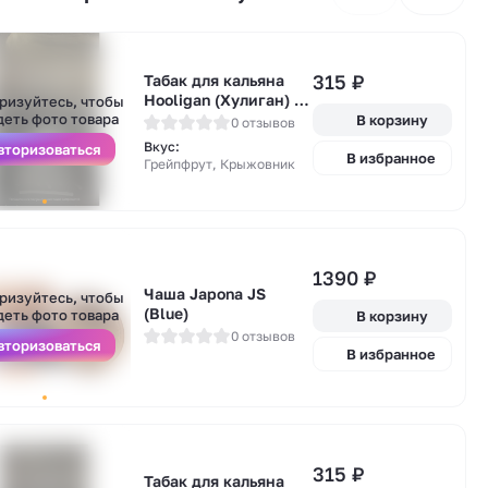
315
₽
Табак для кальяна
А
Hooligan (Хулиган) -
ризуйтесь, чтобы
у
JORIK (Грейпфрут,
деть фото товара
В корзину
0 отзывов
Крыжовник) 25гр.
Вкус:
вторизоваться
В избранное
Грейпфрут, Крыжовник
1390
₽
А
Чаша Japona JS
ризуйтесь, чтобы
у
(Blue)
деть фото товара
В корзину
0 отзывов
вторизоваться
В избранное
А
315
₽
Табак для кальяна
у