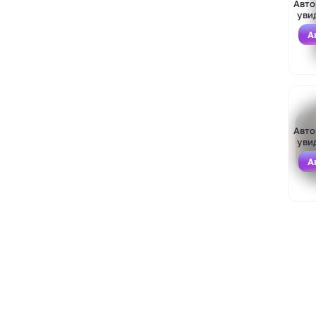
Авто
уви
А
Войти
Зарегистрироваться
Авто
уви
А