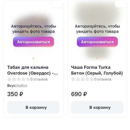
Авторизуйтесь, чтобы
Авторизуйтесь, чтобы
увидеть фото товара
увидеть фото товара
Авторизоваться
Авторизоваться
Табак для кальяна
Чаша Forma Turka
Overdose (Овердос) -
Бетон (Серый, Голубой)
Watermelon (Сахарный
0 отзывов
0 отзывов
арбуз) 25гр.
Вкус:
Арбуз
350
₽
690
₽
В корзину
В корзину