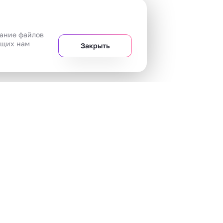
вание файлов
ющих нам
Закрыть
+7 
Челябинск
20 магазинов