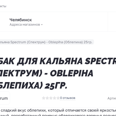
акты
Челябинск
Адреса магазинов
альяна Spectrum (Спектрум) - Oblepiha (Облепиха) 25гр.
БАК ДЛЯ КАЛЬЯНА SPECT
ПЕКТРУМ) - OBLEPIHA
БЛЕПИХА) 25ГР.
trum
0 отзывов
Арти
 сладкий вкус облепихи, который отличается своей яркость
ный, проработанный привкус облепихового варенья подче