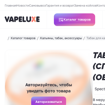
Главная
Новости
Самовывоз
Гарантия и возврат
Замена койлов
Конт
Каталог товаров
Каталог товаров
Кальяны, табак, аксессуары
Табак для к
ТА
(С
(О
Авторизуйтесь, чтобы
Spec
увидеть фото товара
В меру
Авторизоваться
Необыч