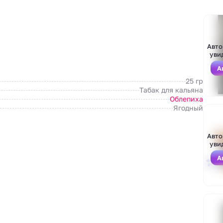
Авто
уви
А
25 гр
Табак для кальяна
Облепиха
Ягодный
Авто
уви
А