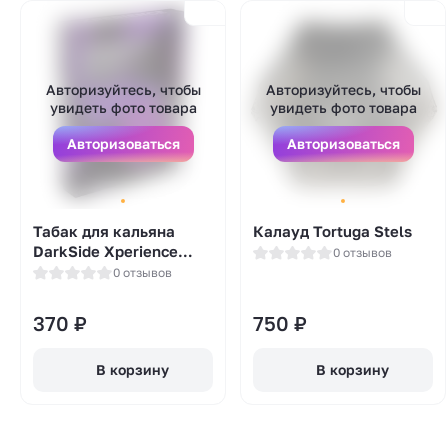
Авторизуйтесь, чтобы
Авторизуйтесь, чтобы
увидеть фото товара
увидеть фото товара
Авторизоваться
Авторизоваться
Табак для кальяна
Калауд Tortuga Stels
DarkSide Xperience
0 отзывов
(Дарксайд Экспириенс)
0 отзывов
- Citrus PRO
(Грейпфрут, Малина)
370
₽
750
₽
30гр.
В корзину
В корзину