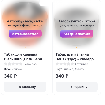
Авторизуйтесь, чтобы
Авторизуйтесь, чтобы
увидеть фото товара
увидеть фото товара
Авторизоваться
Авторизоваться
Табак для кальяна
Табак для кальяна
BlackBurn (Блэк Берн) -
Deus (Дэус) - Pineapple
Famous Apple (Зеленое
Mango (Ананас Манго)
0 отзывов
0 отзывов
яблоко со льдом) 25гр.
30гр.
Вкус:
Яблоко
Вкус:
Ананас, Манго
340
₽
340
₽
В корзину
В корзину