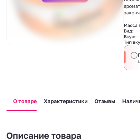
аромат
законч
Масса 
Вид:
Вкус:
Тип вку
Д
О товаре
Характеристики
Отзывы
Наличи
Описание товара