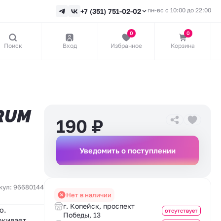
пн-вс с 10:00 до 22:00
+7 (351) 751-02-02
0
0
Поиск
Вход
Избранное
Корзина
RUM
190
₽
Уведомить о поступлении
кул: 96680144
Нет в наличии
г. Копейск, проспект
ю.
отсутствует
Победы, 13
ркивает