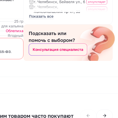
г. Челябинск, Бейвеля ул., 6
отсутствует
г. Челябинск,
отсутствует
Комсомольский пр-кт, 33
Показать все
25 гр
 для кальяна
Облепиха
Подсказать или
Ягодный
помочь с выбором?
Консультация специалиста
 15-ФЗ
.
тим товаром часто покупают