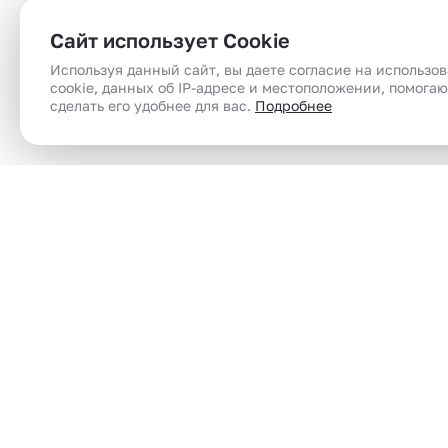
Сайт использует Cookie
Используя данный сайт, вы даете согласие на использо
cookie, данных об IP-адресе и местоположении, помога
сделать его удобнее для вас.
Подробнее
Сеть магазинов электронного парения
Электронные сигареты (вейпы) в Челябинск |
вейп шоп | vape shop по доступным ценам