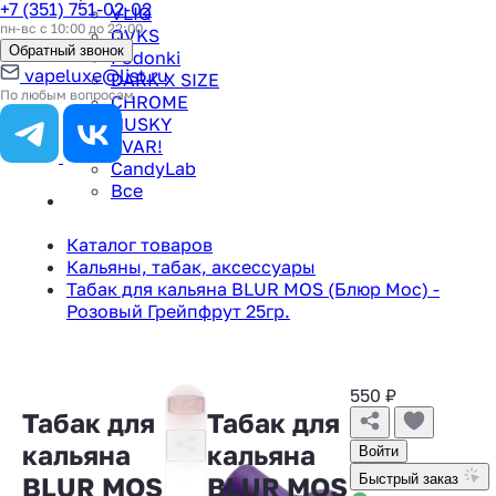
+7 (351) 751-02-02
VLIQ
пн-вс с 10:00 до 22:00
QVKS
Обратный звонок
Podonki
vapeluxe@list.ru
DARK X SIZE
По любым вопросам
CHROME
HUSKY
TVAR!
CandyLab
Все
Каталог товаров
Кальяны, табак, аксессуары
Табак для кальяна BLUR MOS (Блюр Мос) -
Розовый Грейпфрут 25гр.
550
₽
Табак для
Табак для
кальяна
кальяна
Войти
BLUR MOS
BLUR MOS
Быстрый заказ