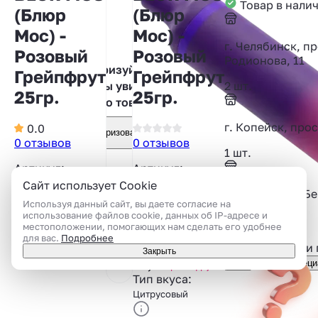
Товар в нали
(Блюр
(Блюр
Мос) -
Мос) -
г. Челябинск, пр
Розовый
Розовый
Родионова, 11
Авторизуйтесь,
Грейпфрут
Грейпфрут
2 шт.
чтобы увидеть
25гр.
25гр.
фото товара
г. Копейск, про
0.0
Авторизоваться
0 отзывов
0 отзывов
1 шт.
Артикул:
Артикул:
96686384
96686384
Сайт использует Cookie
г. Челябинск, Бе
Используя данный сайт, вы даете согласие на
Вид:
Табак для
использование файлов cookie, данных об IP-адресе и
1 шт.
кальяна
местоположении, помогающих нам сделать его удобнее
Показать все
Масса продукта
для вас.
Подробнее
Подсказать или
(НЕТТО):
25 гр
Закрыть
Вкус:
Консультация специ
Грейпфрут
Тип вкуса:
Цитрусовый