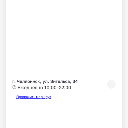
г. Челябинск, ул. Энгельса, 34
Ежедневно 10:00–22:00
Проложить маршрут