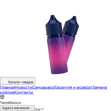
Каталог товаров
Главная
Новости
Самовывоз
Гарантия и возврат
Замена
койлов
Контакты
Челябинск
Адреса магазинов
Аромамиксы