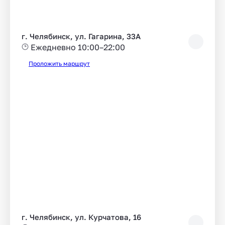
г. Челябинск, ул. Гагарина, 33А
Ежедневно 10:00–22:00
Проложить маршрут
г. Челябинск, ул. Курчатова, 16