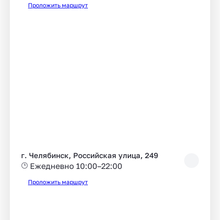
Проложить маршрут
г. Челябинск, Российская улица, 249
Ежедневно 10:00–22:00
Проложить маршрут