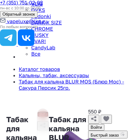
+7 (351) 751-02-02
VLIQ
пн-вс с 10:00 до 22:00
QVKS
Обратный звонок
Podonki
vapeluxe@list.ru
DARK X SIZE
По любым вопросам
CHROME
HUSKY
TVAR!
CandyLab
Все
Каталог товаров
Кальяны, табак, аксессуары
Табак для кальяна BLUR MOS (Блюр Мос) -
Сакура Персик 25гр.
550
₽
Табак
Табак для
для
кальяна
Войти
кальяна
BLUR
Быстрый заказ