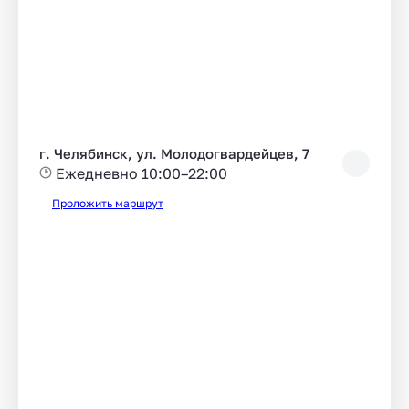
г. Челябинск, ул. Молодогвардейцев, 7
Ежедневно 10:00–22:00
Проложить маршрут