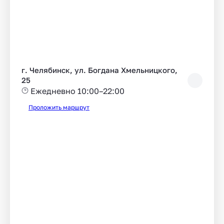
г. Челябинск, ул. Богдана Хмельницкого,
25
Ежедневно 10:00–22:00
Проложить маршрут