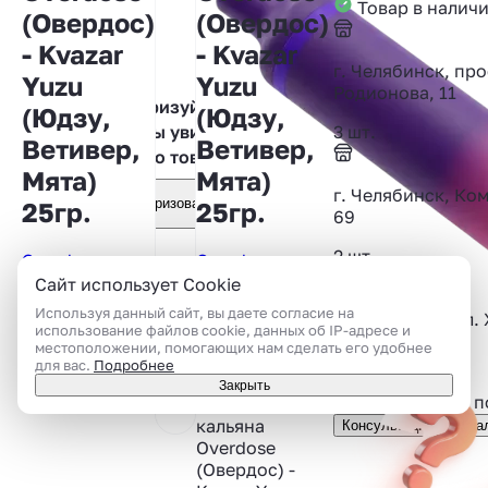
Товар в налич
(Овердос)
(Овердос)
- Kvazar
- Kvazar
г. Челябинск, про
Yuzu
Yuzu
Родионова, 11
Авторизуйтесь,
(Юдзу,
(Юдзу,
3 шт.
чтобы увидеть
Ветивер,
Ветивер,
фото товара
Мята)
Мята)
г. Челябинск, Ко
Авторизоваться
25гр.
25гр.
69
2 шт.
Overdose
Overdose
0.0
Сайт использует Cookie
0 отзывов
0 отзывов
Используя данный сайт, вы даете согласие на
г. Челябинск, ул.
использование файлов cookie, данных об IP-адресе и
Артикул:
Артикул:
местоположении, помогающих нам сделать его удобнее
2 шт.
96685501
96685501
для вас.
Подробнее
Показать все
Закрыть
Подсказать или 
Табак для
кальяна
Консультация специа
Overdose
(Овердос) -