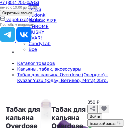
+7 (351) 751-02-02
VLIQ
пн-вс с 10:00 до 22:00
QVKS
Обратный звонок
Podonki
vapeluxe@list.ru
DARK X SIZE
По любым вопросам
CHROME
HUSKY
TVAR!
CandyLab
Все
Каталог товаров
Кальяны, табак, аксессуары
Табак для кальяна Overdose (Овердос) -
Kvazar Yuzu (Юдзу, Ветивер, Мята) 25гр.
350
₽
Табак для
Табак для
кальяна
кальяна
Войти
Overdose
Overdose
Быстрый заказ