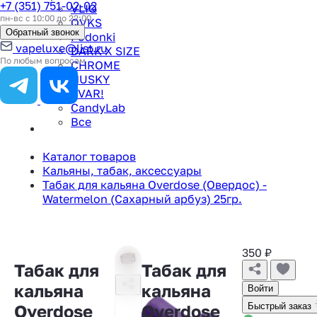
+7 (351) 751-02-02
VLIQ
пн-вс с 10:00 до 22:00
QVKS
Обратный звонок
Podonki
vapeluxe@list.ru
DARK X SIZE
По любым вопросам
CHROME
HUSKY
TVAR!
CandyLab
Все
Каталог товаров
Кальяны, табак, аксессуары
Табак для кальяна Overdose (Овердос) -
Watermelon (Сахарный арбуз) 25гр.
350
₽
Табак для
Табак для
кальяна
кальяна
Войти
Overdose
Overdose
Быстрый заказ