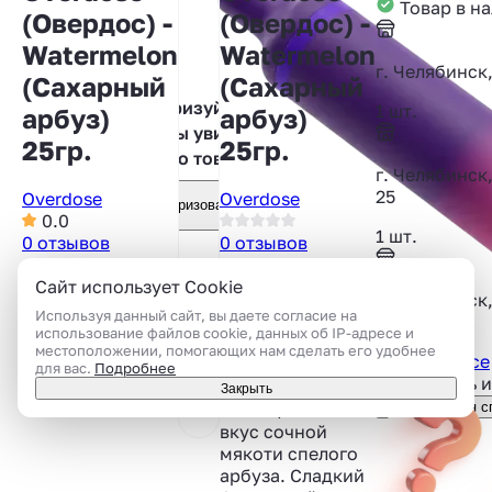
Товар в н
(Овердос) -
(Овердос) -
Watermelon
Watermelon
г. Челябинск
(Сахарный
(Сахарный
Авторизуйтесь,
1 шт.
арбуз)
арбуз)
чтобы увидеть
25гр.
25гр.
фото товара
г. Челябинск
25
Overdose
Overdose
Авторизоваться
0.0
1 шт.
0 отзывов
0 отзывов
Артикул:
Артикул:
Сайт использует Cookie
г. Челябинск
96680614
96680614
Используя данный сайт, вы даете согласие на
использование файлов cookie, данных об IP-адресе и
1 шт.
Табак для
местоположении, помогающих нам сделать его удобнее
Показать все
кальяна Overdose
для вас.
Подробнее
Подсказать 
Watermelon -
Закрыть
Насыщенный
Консультация с
вкус сочной
мякоти спелого
арбуза. Сладкий