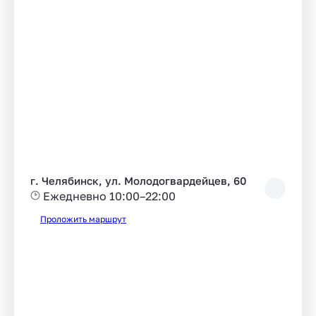
г. Челябинск, ул. Молодогвардейцев, 60
Ежедневно 10:00–22:00
Проложить маршрут