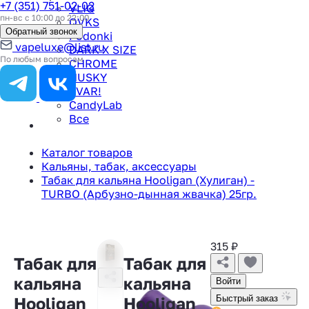
+7 (351) 751-02-02
VLIQ
пн-вс с 10:00 до 22:00
QVKS
Обратный звонок
Podonki
vapeluxe@list.ru
DARK X SIZE
По любым вопросам
CHROME
HUSKY
TVAR!
CandyLab
Все
Каталог товаров
Кальяны, табак, аксессуары
Табак для кальяна Hooligan (Хулиган) -
TURBO (Арбузно-дынная жвачка) 25гр.
315
₽
Табак для
Табак для
кальяна
кальяна
Войти
Hooligan
Hooligan
Быстрый заказ