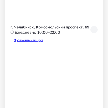
г. Челябинск, Комсомольский проспект, 69
Ежедневно 10:00–22:00
Проложить маршрут