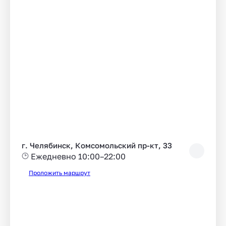
г. Челябинск, Комсомольский пр-кт, 33
Ежедневно 10:00–22:00
Проложить маршрут