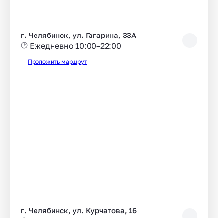
г. Челябинск, ул. Гагарина, 33А
Ежедневно 10:00–22:00
Проложить маршрут
г. Челябинск, ул. Курчатова, 16