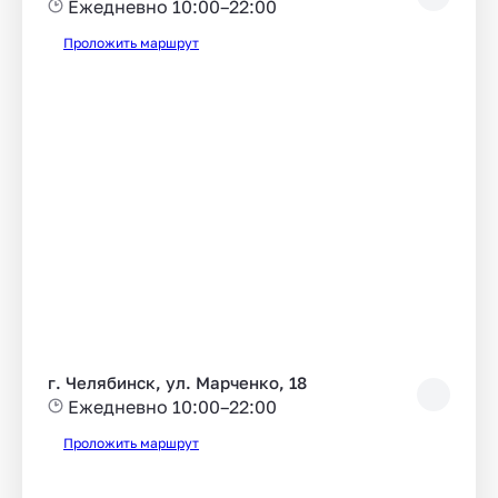
Ежедневно 10:00–22:00
Проложить маршрут
г. Челябинск, ул. Марченко, 18
Ежедневно 10:00–22:00
Проложить маршрут