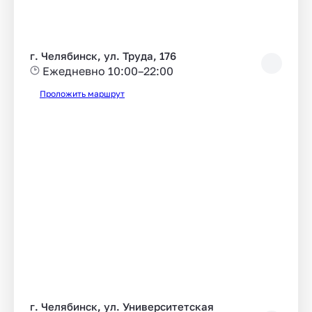
г. Челябинск, ул. Труда, 176
Ежедневно 10:00–22:00
Проложить маршрут
г. Челябинск, ул. Университетская