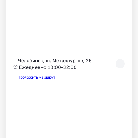
г. Челябинск, ш. Металлургов, 26
Ежедневно 10:00–22:00
Проложить маршрут