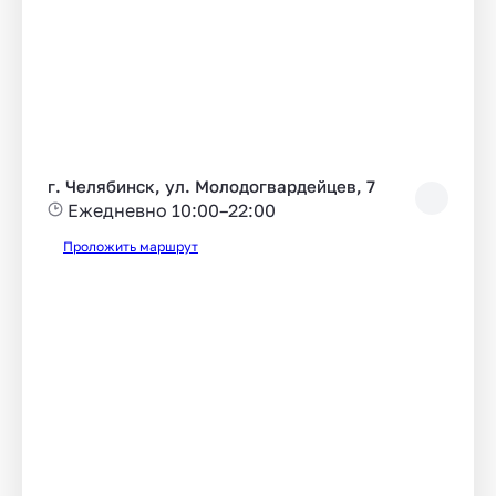
г. Челябинск, ул. Молодогвардейцев, 7
Ежедневно 10:00–22:00
Проложить маршрут