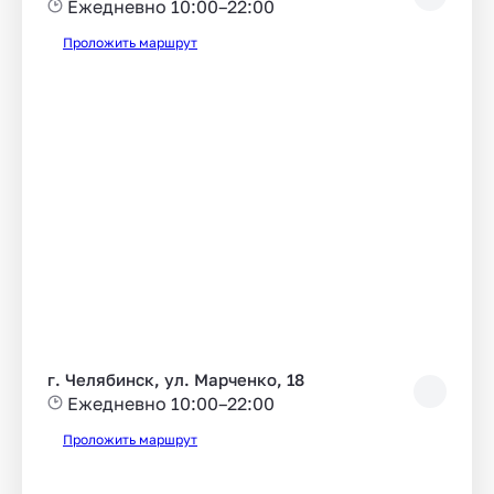
Ежедневно 10:00–22:00
Проложить маршрут
г. Челябинск, ул. Марченко, 18
Ежедневно 10:00–22:00
Проложить маршрут