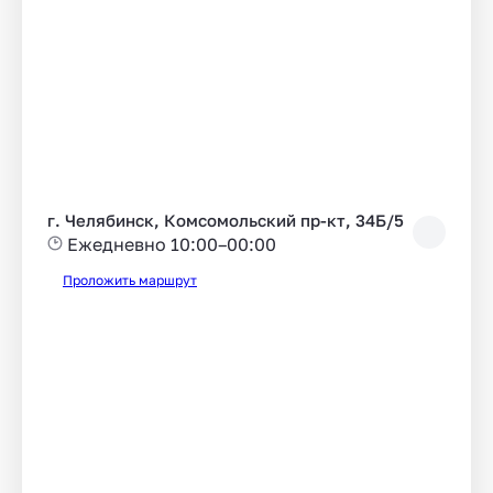
г. Челябинск, Комсомольский пр-кт, 34Б/5
Ежедневно 10:00–00:00
Проложить маршрут