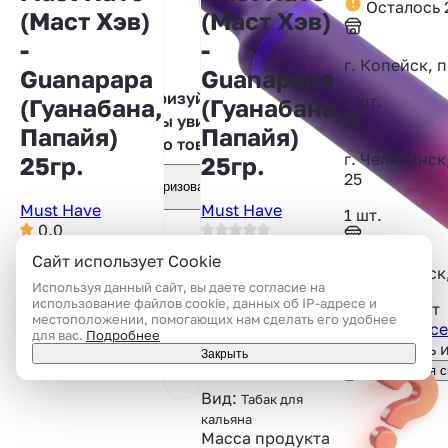
Осталось 
(Маст Хэв)
(Маст Хэв)
-
-
г. Копейск, 
Guanapapa
Guanapapa
Авторизуйтесь,
1 шт.
(Гуанабана,
(Гуанабана,
чтобы увидеть
Папайя)
Папайя)
фото товара
г. Челябинск
25гр.
25гр.
25
Авторизоваться
Must Have
Must Have
1 шт.
0.0
0 отзывов
0 отзывов
Сайт использует Cookie
г. Челябинск,
Артикул:
Артикул:
Используя данный сайт, вы даете согласие на
использование файлов cookie, данных об IP-адресе и
96680755
96680755
отсутствует
местоположении, помогающих нам сделать его удобнее
Показать все
для вас.
Подробнее
Гуанабана
Подсказать 
Закрыть
папайя
Консультация 
Вид:
Табак для
кальяна
Масса продукта