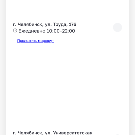
г. Челябинск, ул. Труда, 176
Ежедневно 10:00–22:00
Проложить маршрут
г. Челябинск, ул. Университетская