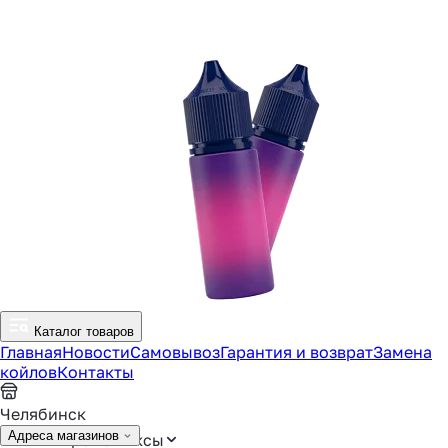
Каталог товаров
Главная
Новости
Самовывоз
Гарантия и возврат
Замена
койлов
Контакты
Челябинск
Адреса магазинов
Аромамиксы