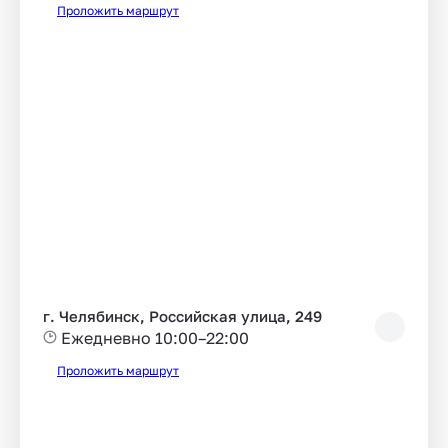
Проложить маршрут
г. Челябинск, Российская улица, 249
Ежедневно 10:00–22:00
Проложить маршрут