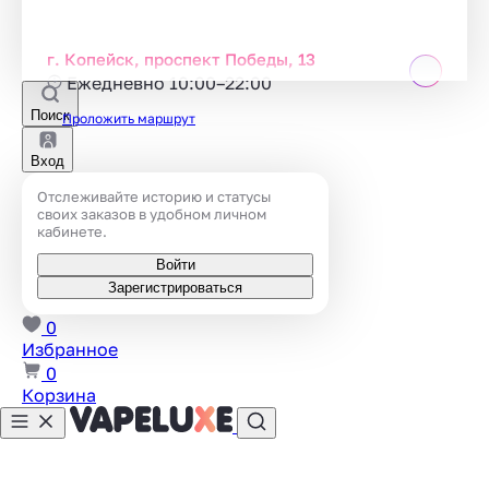
г. Копейск, проспект Победы, 13
Ежедневно 10:00–22:00
Поиск
Проложить маршрут
Вход
Отслеживайте историю и статусы
своих заказов в удобном личном
кабинете.
Войти
Зарегистрироваться
0
Избранное
0
Корзина