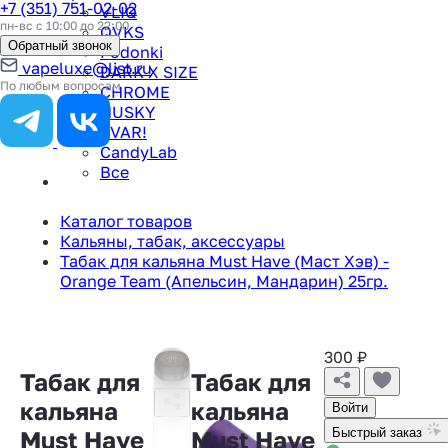
+7 (351) 751-02-02
VLIQ
пн-вс с 10:00 до 22:00
QVKS
Обратный звонок
Podonki
vapeluxe@list.ru
DARK X SIZE
По любым вопросам
CHROME
HUSKY
TVAR!
CandyLab
Все
Каталог товаров
Кальяны, табак, аксессуары
Табак для кальяна Must Have (Маст Хэв) -
Orange Team (Апельсин, Мандарин) 25гр.
300
₽
Табак для
Табак для
кальяна
кальяна
Войти
Must Have
Must Have
Быстрый заказ