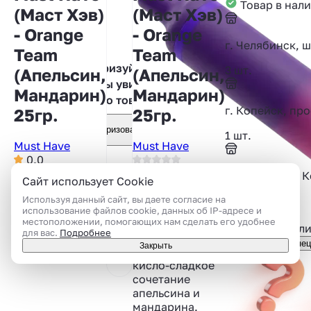
Товар в нал
(Маст Хэв)
(Маст Хэв)
- Orange
- Orange
г. Челябинск, ш
Team
Team
Авторизуйтесь,
3 шт.
(Апельсин,
(Апельсин,
чтобы увидеть
Мандарин)
Мандарин)
фото товара
г. Копейск, пр
25гр.
25гр.
Авторизоваться
1 шт.
Must Have
Must Have
0.0
0 отзывов
0 отзывов
г. Челябинск, 
Сайт использует Cookie
Артикул:
Артикул:
1 шт.
Используя данный сайт, вы даете согласие на
использование файлов cookie, данных об IP-адресе и
96680005
96680005
Показать все
местоположении, помогающих нам сделать его удобнее
Подсказать ил
для вас.
Подробнее
Выраженное
Консультация спе
Закрыть
натуральное
кисло-сладкое
сочетание
апельсина и
мандарина.