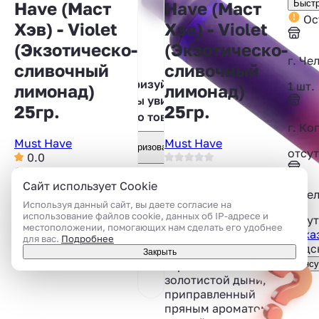
Have (Маст
Have (Маст
Быстр
Ост
Хэв) - Violet
Хэв) - Violet
(Экзотическо-
(Экзотическо-
г. Че
сливочный
сливочный
Авторизуйтесь,
1 шт.
лимонад)
лимонад)
чтобы увидеть
25гр.
25гр.
фото товара
г. Ко
Must Have
Must Have
Авторизоваться
отсут
0.0
0 отзывов
0 отзывов
Сайт использует Cookie
г. Че
Артикул: 96680019
Артикул: 96680019
Используя данный сайт, вы даете согласие на
использование файлов cookie, данных об IP-адресе и
отсут
Экзотический
местоположении, помогающих нам сделать его удобнее
Показ
сливочный шейк с
для вас.
Подробнее
Подс
нежным вкусом
Закрыть
черники и свежестью
Консу
золотистой дыни,
приправленный
пряным ароматом