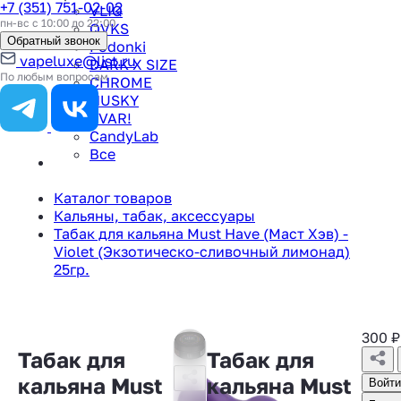
+7 (351) 751-02-02
VLIQ
пн-вс с 10:00 до 22:00
QVKS
Обратный звонок
Podonki
vapeluxe@list.ru
DARK X SIZE
По любым вопросам
CHROME
HUSKY
TVAR!
CandyLab
Все
Каталог товаров
Кальяны, табак, аксессуары
Табак для кальяна Must Have (Маст Хэв) -
Violet (Экзотическо-сливочный лимонад)
25гр.
300
₽
Табак для
Табак для
кальяна Must
кальяна Must
Войти