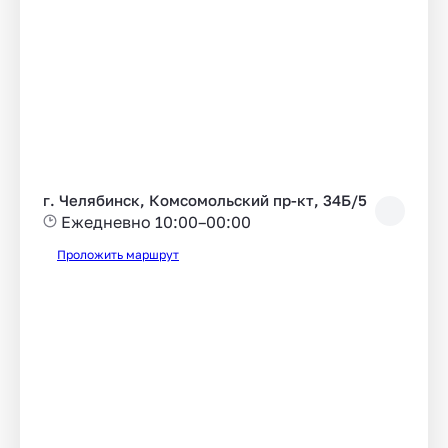
г. Челябинск, Комсомольский пр-кт, 34Б/5
Ежедневно 10:00–00:00
Проложить маршрут