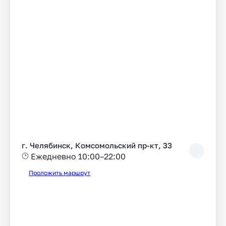
г. Челябинск, Комсомольский пр-кт, 33
Ежедневно 10:00–22:00
Проложить маршрут