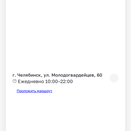
г. Челябинск, ул. Молодогвардейцев, 60
Ежедневно 10:00–22:00
Проложить маршрут