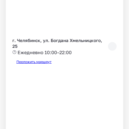
г. Челябинск, ул. Богдана Хмельницкого,
25
Ежедневно 10:00–22:00
Проложить маршрут