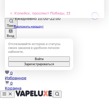
г. Копейск, проспект Победы, 13
Ежедневно 10:00–22:00
Поиск
Проложить маршрут
Вход
Отслеживайте историю и статусы
своих заказов в удобном личном
кабинете.
Войти
Зарегистрироваться
0
Избранное
0
Корзина