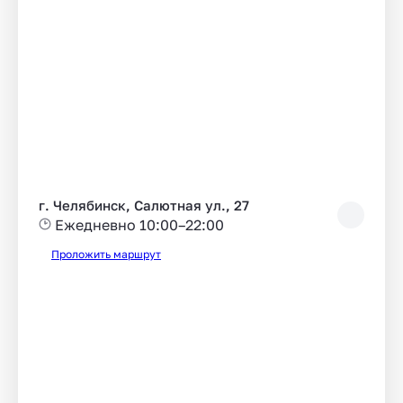
г. Челябинск, Салютная ул., 27
Ежедневно 10:00–22:00
Проложить маршрут