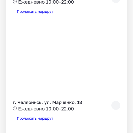
Ежедневно 10:00–22:00
Проложить маршрут
г. Челябинск, ул. Марченко, 18
Ежедневно 10:00–22:00
Проложить маршрут