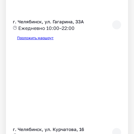
г. Челябинск, ул. Гагарина, 33А
Ежедневно 10:00–22:00
Проложить маршрут
г. Челябинск, ул. Курчатова, 16