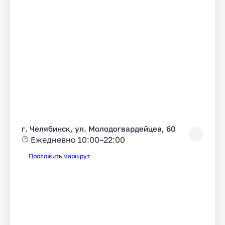
г. Челябинск, ул. Молодогвардейцев, 60
Ежедневно 10:00–22:00
Проложить маршрут