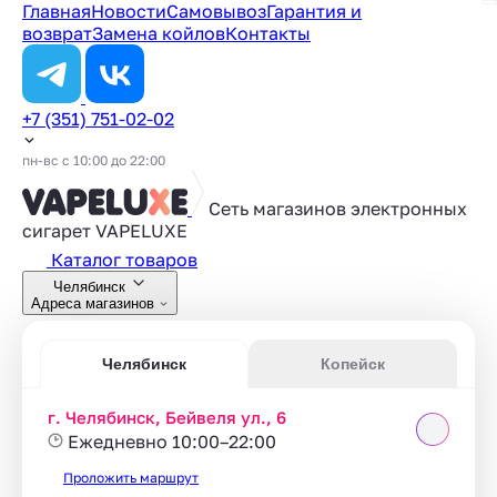
Главная
Новости
Самовывоз
Гарантия и
возврат
Замена койлов
Контакты
+7 (351) 751-02-02
пн-вс с 10:00 до 22:00
Сеть магазинов электронных
сигарет
VAPELUXE
Каталог товаров
Челябинск
Адреса магазинов
Челябинск
Копейск
г. Челябинск, Бейвеля ул., 6
Ежедневно 10:00–22:00
Проложить маршрут