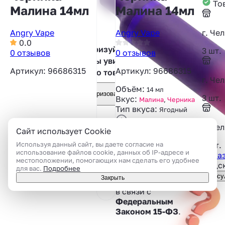
Тов
Малина 14мл
Малина 14мл
Angry Vape
Angry Vape
г. Че
0.0
Авторизуйтесь,
3 шт.
0 отзывов
0 отзывов
чтобы увидеть
Артикул: 96686315
Артикул: 96686315
фото товара
г. Че
Объём:
14 мл
Авторизоваться
3 шт.
Вкус:
Малина
,
Черника
Тип вкуса:
Ягодный
г. Че
Сайт использует Cookie
Приобрести товар
можно только лично
2 шт.
Используя данный сайт, вы даете согласие на
в магазине
использование файлов cookie, данных об IP-адресе и
Показ
местоположении, помогающих нам сделать его удобнее
Подск
для вас.
Подробнее
Дистанционная
Консу
Закрыть
торговля запрещена
в связи c
Федеральным
Законом 15-ФЗ
.