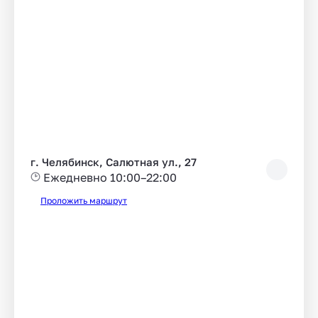
г. Челябинск, Салютная ул., 27
Ежедневно 10:00–22:00
Проложить маршрут