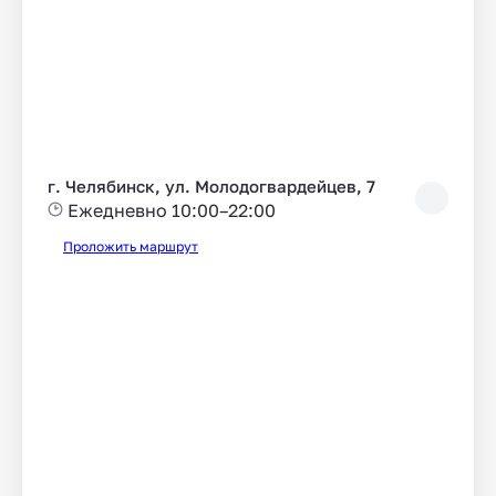
г. Челябинск, ул. Молодогвардейцев, 7
Ежедневно 10:00–22:00
Проложить маршрут