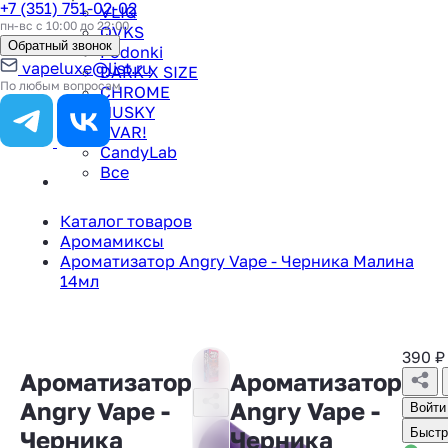
+7 (351) 751-02-02
VLIQ
пн-вс с 10:00 до 22:00
QVKS
Обратный звонок
Podonki
vapeluxe@list.ru
DARK X SIZE
По любым вопросам
CHROME
HUSKY
TVAR!
CandyLab
Все
Каталог товаров
Аромамиксы
Ароматизатор Angry Vape - Черника Малина
14мл
390
₽
Ароматизатор
Ароматизатор
Angry Vape -
Angry Vape -
Войти
Черника
Черника
Быстр