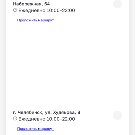
Набережная, 64
Ежедневно 10:00–22:00
Проложить маршрут
г. Челябинск, ул. Худякова, 8
Ежедневно 10:00–22:00
Проложить маршрут