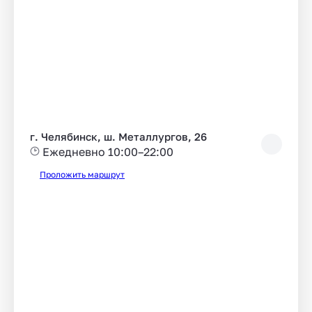
г. Челябинск, ш. Металлургов, 26
Ежедневно 10:00–22:00
Проложить маршрут