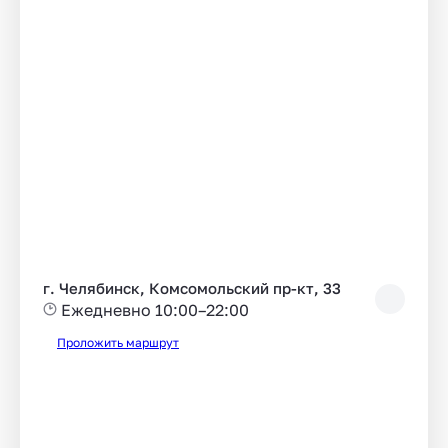
г. Челябинск, Комсомольский пр-кт, 33
Ежедневно 10:00–22:00
Проложить маршрут