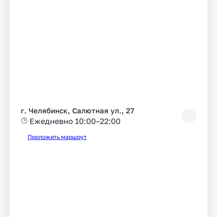
г. Челябинск, Салютная ул., 27
Ежедневно 10:00–22:00
Проложить маршрут