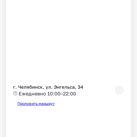
г. Челябинск, ул. Энгельса, 34
Ежедневно 10:00–22:00
Проложить маршрут