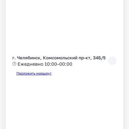
г. Челябинск, Комсомольский пр-кт, 34Б/5
Ежедневно 10:00–00:00
Проложить маршрут