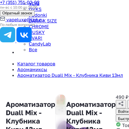
+7 (351) 751-02-02
VLIQ
пн-вс с 10:00 до 22:00
QVKS
Обратный звонок
Podonki
vapeluxe@list.ru
DARK X SIZE
По любым вопросам
CHROME
HUSKY
TVAR!
CandyLab
Все
Каталог товаров
Аромамиксы
Ароматизатор Duall Mix - Клубника Киви 13мл
490
₽
Ароматизатор
Ароматизатор
Duall Mix -
Duall Mix -
Войти
Клубника
Клубника
Быстр
Тов