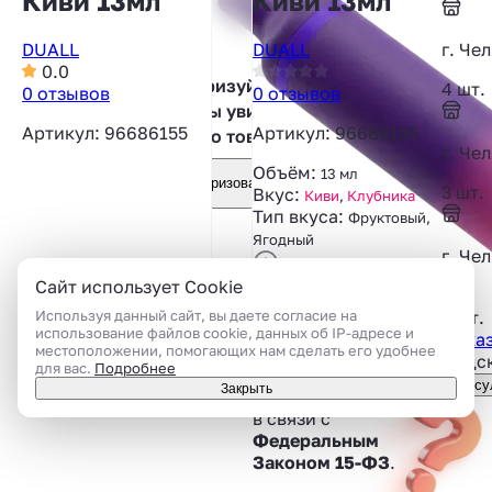
Киви 13мл
Киви 13мл
DUALL
DUALL
г. Че
0.0
Авторизуйтесь,
4 шт.
0 отзывов
0 отзывов
чтобы увидеть
Артикул: 96686155
Артикул: 96686155
фото товара
г. Че
Объём:
13 мл
Авторизоваться
3 шт.
Вкус:
Киви
,
Клубника
Тип вкуса:
Фруктовый,
Ягодный
г. Че
69
Сайт использует Cookie
Приобрести товар
можно только лично
3 шт.
Используя данный сайт, вы даете согласие на
в магазине
использование файлов cookie, данных об IP-адресе и
Показ
местоположении, помогающих нам сделать его удобнее
Подск
для вас.
Подробнее
Дистанционная
Консу
Закрыть
торговля запрещена
в связи c
Федеральным
Законом 15-ФЗ
.