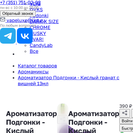
+7 (351) 751-02-02
VLIQ
пн-вс с 10:00 до 22:00
QVKS
Обратный звонок
Podonki
vapeluxe@list.ru
DARK X SIZE
По любым вопросам
CHROME
HUSKY
TVAR!
CandyLab
Все
Каталог товаров
Аромамиксы
Ароматизатор Подгонки - Кислый гранат с
вишней 13мл
390
₽
Ароматизатор
Ароматизатор
Подгонки -
Подгонки -
Войти
Кислый
Кислый
Быстр