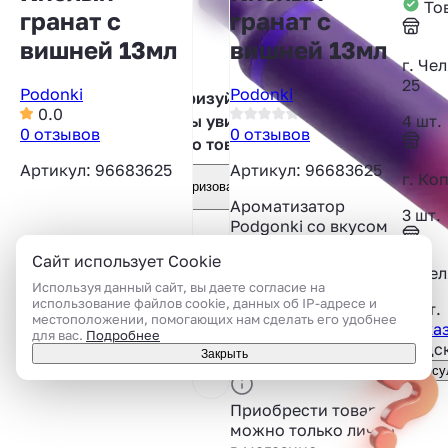
Тов
гранат с
гранат с
вишней 13мл
вишней 13мл
г. Че
25
Podonki
Podonki
Авторизуйтесь,
0.0
4 шт.
чтобы увидеть
0 отзывов
0 отзывов
фото товара
Артикул: 96683625
Артикул: 96683625
г. Ко
Авторизоваться
Ароматизатор
3 шт.
Podgonki со вкусом
Кислый гранат с
Сайт использует Cookie
вишней.
г. Че
Используя данный сайт, вы даете согласие на
Объём:
13 мл
использование файлов cookie, данных об IP-адресе и
3 шт.
местоположении, помогающих нам сделать его удобнее
Вкус:
Вишня
,
Гранат
Показ
для вас.
Подробнее
Тип вкуса:
Кислый,
Подск
Закрыть
Фруктовый, Ягодный
Консу
Приобрести товар
можно только лично